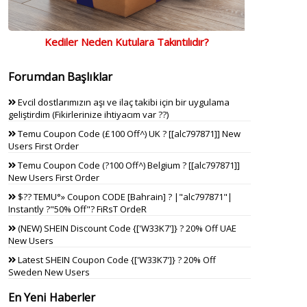
Kediler Neden Kutulara Takıntılıdır?
Forumdan Başlıklar
Evcil dostlarımızın aşı ve ilaç takibi için bir uygulama
geliştirdim (Fikirlerinize ihtiyacım var ??)
Temu Coupon Code (£100 Off^) UK ? [[alc797871]] New
Users First Order
Temu Coupon Code (?100 Off^) Belgium ? [[alc797871]]
New Users First Order
$?? TEMU°» Coupon CODE [Bahrain] ? |"alc797871"|
Instantly ?"50% Off"? FiRsT OrdeR
(NEW) SHEIN Discount Code {['W33K7']} ? 20% Off UAE
New Users
Latest SHEIN Coupon Code {['W33K7']} ? 20% Off
Sweden New Users
En Yeni Haberler