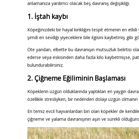
anlamanıza yardımcı olacak beş davranış değişikliği.
1. İştah kaybı
Köpeğinizdeki bir hayal kırıklığını tespit etmenin en etkil
şimdi en sevdiği yiyeceklere bile ilgisini kaybetmiş gibi 
Öte yandan, elbette bu davranışın mutsuzluk belirtisi ol
ederse veya eskisinden daha fazla kilo kaybetmişse, pa
bulundurabilirsiniz.
2. Çiğneme Eğiliminin Başlaması
Köpeklerin üzgün olduklarında yaptıkları en yaygın davran
özellikle stresliyken, bir nedenden dolayı üzgün olmanı
En temiz evcil hayvanlardan biri olan köpekler de kendileri
çiğneme ve yalama davranışının aşırı ve sürekli olduğun