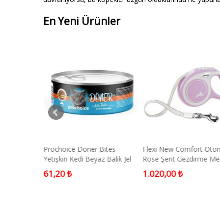
En Yeni Ürünler
üylü Rulo
Prochoice Döner Bites
Flexi New Comfort Oto
Yetişkin Kedi Beyaz Balık Jel
Rose Şerit Gezdirme M
Konservesi 70g
5 Metre
61,20 ₺
1.020,00 ₺