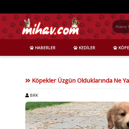
HABERLER
KEDİLER
KÖPE
Köpekler Üzgün Olduklarında Ne Ya
BRK