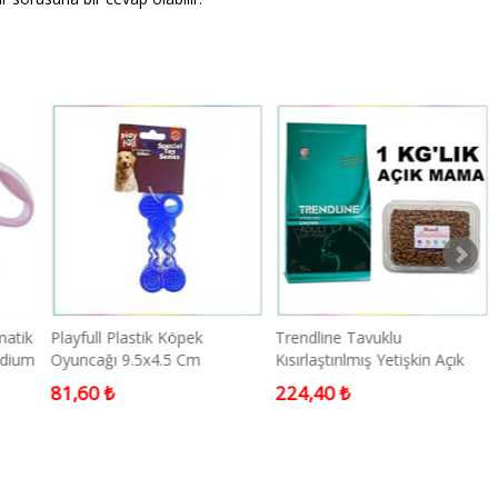
matik
Playfull Plastik Köpek
Trendline Tavuklu
edium
Oyuncağı 9.5x4.5 Cm
Kısırlaştırılmış Yetişkin Açık
Kedi Maması 1 Kg
81,60 ₺
224,40 ₺