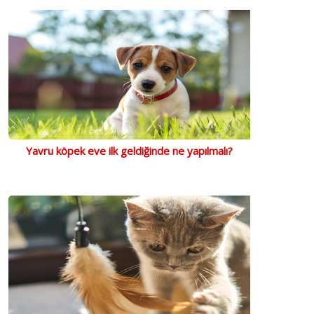
Yavru köpek eve ilk geldiğinde ne yapılmalı?