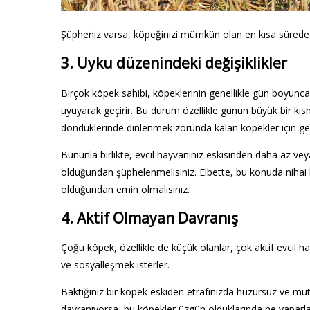
Şüpheniz varsa, köpeğinizi mümkün olan en kısa sürede kon
3. Uyku düzenindeki değişiklikler
Birçok köpek sahibi, köpeklerinin genellikle gün boyun
uyuyarak geçirir. Bu durum özellikle günün büyük bir kısm
döndüklerinde dinlenmek zorunda kalan köpekler için geçe
Bununla birlikte, evcil hayvanınız eskisinden daha az ve
olduğundan şüphelenmelisiniz. Elbette, bu konuda nihai 
olduğundan emin olmalısınız.
4. Aktif Olmayan Davranış
Çoğu köpek, özellikle de küçük olanlar, çok aktif evcil h
ve sosyalleşmek isterler.
Baktığınız bir köpek eskiden etrafınızda huzursuz ve m
davranıyorsa, bu köpekler üzgün olduklarında ne yaparlar