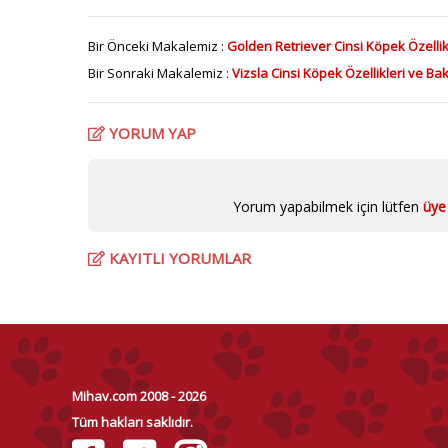
Bir Önceki Makalemiz :
Golden Retriever Cinsi Köpek Özellik
Bir Sonraki Makalemiz :
Vizsla Cinsi Köpek Özellikleri ve Ba
YORUM YAP
Yorum yapabilmek için lütfen
üye 
KAYITLI YORUMLAR
Mihav.com 2008 - 2026
Tüm hakları saklıdır.