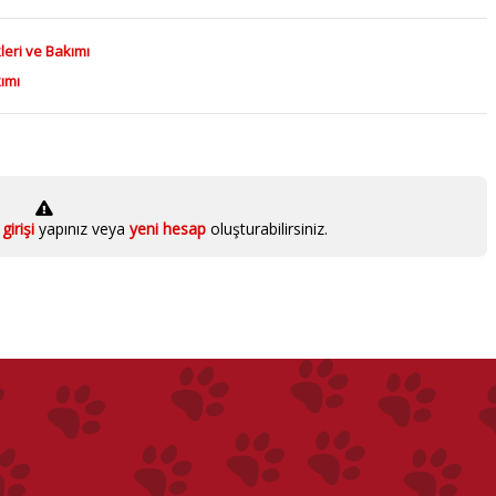
leri ve Bakımı
kımı
girişi
yapınız veya
yeni hesap
oluşturabilirsiniz.