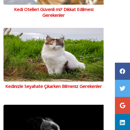
Kedi Otelleri Güvenli mi? Dikkat Edilmesi
Gerekenler
Kedinizle Seyahate Çıkarken Bilmeniz Gerekenler