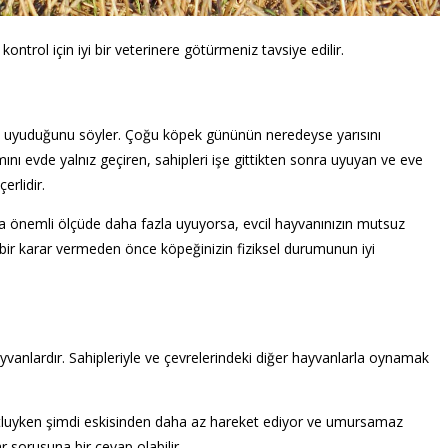
trol için iyi bir veterinere götürmeniz tavsiye edilir.
ca uyuduğunu söyler. Çoğu köpek gününün neredeyse yarısını
ını evde yalnız geçiren, sahipleri işe gittikten sonra uyuyan ve eve
rlidir.
ya önemli ölçüde daha fazla uyuyorsa, evcil hayvanınızın mutsuz
bir karar vermeden önce köpeğinizin fiziksel durumunun iyi
ayvanlardır. Sahipleriyle ve çevrelerindeki diğer hayvanlarla oynamak
utluyken şimdi eskisinden daha az hareket ediyor ve umursamaz
 sorusuna bir cevap olabilir.