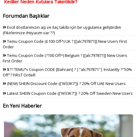
Kediler Neden Kutulara Takıntılıdır?
Forumdan Başlıklar
Evcil dostlarımızın aşı ve ilaç takibi için bir uygulama geliştirdim
(Fikirlerinize ihtiyacım var ??)
Temu Coupon Code (£100 Off^) UK ? [[alc797871]] New Users First
Order
Temu Coupon Code (?100 Off^) Belgium ? [[alc797871]] New Users
First Order
$?? TEMU°» Coupon CODE [Bahrain] ? |"alc797871"| Instantly ?"50%
Off"? FiRsT OrdeR
(NEW) SHEIN Discount Code {['W33K7']} ? 20% Off UAE New Users
Latest SHEIN Coupon Code {['W33K7']} ? 20% Off Sweden New Users
En Yeni Haberler