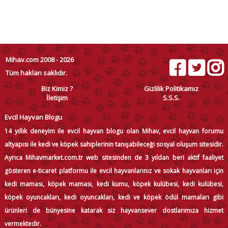
Mihav.com 2008 - 2026
Tüm hakları saklıdır.
Biz Kimiz ?
Gizlilik Politikamız
İletişim
S.S.S.
Evcil Hayvan Blogu
14 yıllık deneyim ile evcil hayvan blogu olan Mihav, evcil hayvan forumu
altyapısı ile kedi ve köpek sahiplerinin tanışabileceği sosyal oluşum sitesidir.
Ayrıca Mihavmarket.com.tr web sitesinden de 3 yıldan beri aktif faaliyet
gösteren e-ticaret platformu ile evcil hayvanlarınız ve sokak hayvanları için
kedi maması, köpek maması, kedi kumu, köpek kulübesi, kedi kulübesi,
köpek oyuncakları, kedi oyuncakları, kedi ve köpek ödül mamaları gibi
ürünleri de bünyesine katarak siz hayvansever dostlarımıza hizmet
vermektedir.