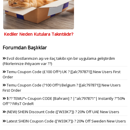
Kediler Neden Kutulara Takıntılıdır?
Forumdan Başlıklar
Evcil dostlarımızın aşı ve ilaç takibi için bir uygulama geliştirdim
(Fikirlerinize ihtiyacım var ??)
Temu Coupon Code (£100 Off^) UK ? [[alc797871]] New Users First
Order
Temu Coupon Code (?100 Off^) Belgium ? [[alc797871]] New Users
First Order
$?? TEMU°» Coupon CODE [Bahrain] ? |"alc797871"| Instantly ?"50%
Off"? FiRsT OrdeR
(NEW) SHEIN Discount Code {['W33K7']} ? 20% Off UAE New Users
Latest SHEIN Coupon Code {['W33K7']} ? 20% Off Sweden New Users