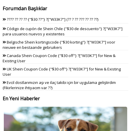
Forumdan Başlıklar
???? ?? ?? ?? {"$30 ??"} ?["W33K7"] (?? ? ?? ??? ?? ?? ??)
Código de cupón de Shein Chile {"$30 de descuento"} ?["W33K7"]
para usuarios nuevos y existentes
Belgische Shein kortingscode {"$30 korting"} ?["W33K7"] voor
nieuwe en bestaande gebruikers
Canada Shein Coupon Code {"$30 off"} ?["W33K7"] for New &
Existing User
UK Shein Coupon Code {"$30 off"} ?["W33K7"] for New & Existing
User
Evcil dostlarımızın aşı ve ilaç takibi için bir uygulama geliştirdim
(Fikirlerinize ihtiyacım var ??)
En Yeni Haberler