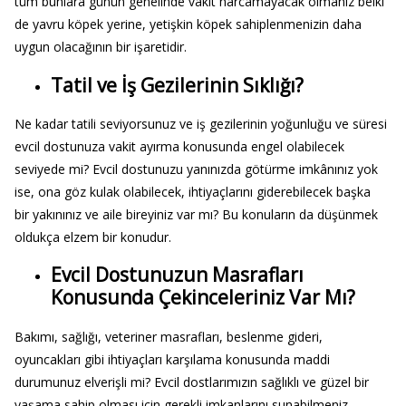
tüm bunlara günün genelinde vakit harcamayacak olmanız belki
de yavru köpek yerine, yetişkin köpek sahiplenmenizin daha
uygun olacağının bir işaretidir.
Tatil ve İş Gezilerinin Sıklığı?
Ne kadar tatili seviyorsunuz ve iş gezilerinin yoğunluğu ve süresi
evcil dostunuza vakit ayırma konusunda engel olabilecek
seviyede mi? Evcil dostunuzu yanınızda götürme imkânınız yok
ise, ona göz kulak olabilecek, ihtiyaçlarını giderebilecek başka
bir yakınınız ve aile bireyiniz var mı? Bu konuların da düşünmek
oldukça elzem bir konudur.
Evcil Dostunuzun Masrafları
Konusunda Çekinceleriniz Var Mı?
Bakımı, sağlığı, veteriner masrafları, beslenme gideri,
oyuncakları gibi ihtiyaçları karşılama konusunda maddi
durumunuz elverişli mi? Evcil dostlarımızın sağlıklı ve güzel bir
yaşama sahip olması için gerekli imkanlarını sunabilmeniz