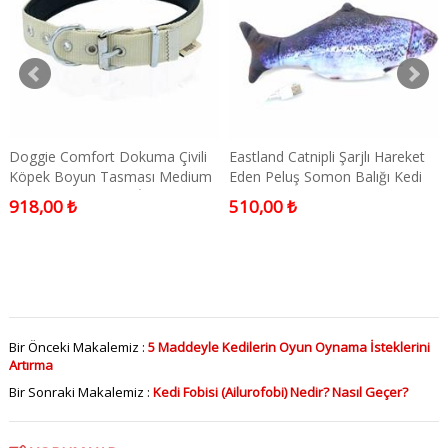
Doggie Comfort Dokuma Çivili
Eastland Catnipli Şarjlı Hareket
Köpek Boyun Tasması Medium
Eden Peluş Somon Balığı Kedi
2,5x37-45 cm KHAKİ
Oyuncağı 30cm
918,00 ₺
510,00 ₺
Bir Önceki Makalemiz :
5 Maddeyle Kedilerin Oyun Oynama İsteklerini
Artırma
Bir Sonraki Makalemiz :
Kedi Fobisi (Ailurofobi) Nedir? Nasıl Geçer?