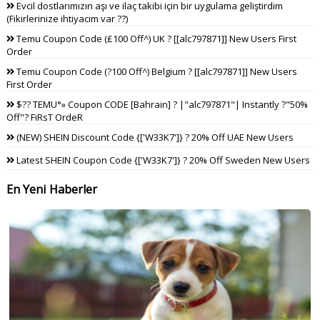
Evcil dostlarımızın aşı ve ilaç takibi için bir uygulama geliştirdim
(Fikirlerinize ihtiyacım var ??)
Temu Coupon Code (£100 Off^) UK ? [[alc797871]] New Users First
Order
Temu Coupon Code (?100 Off^) Belgium ? [[alc797871]] New Users
First Order
$?? TEMU°» Coupon CODE [Bahrain] ? |"alc797871"| Instantly ?"50%
Off"? FiRsT OrdeR
(NEW) SHEIN Discount Code {['W33K7']} ? 20% Off UAE New Users
Latest SHEIN Coupon Code {['W33K7']} ? 20% Off Sweden New Users
En Yeni Haberler