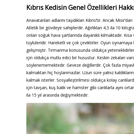
Kıbrıs Kedisin Genel Özellikleri Hakk
Anavatanları adlarını taşıdıkları Kıbrıs’tır. Ancak Mısır’dan
Atletik bir gövdeye sahiplerdir. Ağırlıkları 4,5 ila 10 kilo
onları soğuk hava şartlarında dayanıklı kılmaktadır. Kısa 
tüylüleridir. Hareketli ve çok çeviktirler. Oyun oynamaya 
gelişmiştir. Tırmanma konusunda oldukça yeteneklidirler.
için oldukça mutlu edici bir husustur. Keskin zekaları var
söylenememektedir. Geveze değillerdir. Çok fazla miyavla
kalmaktan hiç hoşlanmazlar. Uzun süre yalnız kaldıklarınd
kalmak isterler. Sosyalleştirilmesi oldukça kolay canlılardır
için tavşan, kuş balık ve hamster gibi canlılarla aynı o
ila 15 yıl arasında değişmektedir.