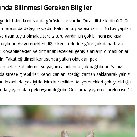
ında Bilinmesi Gereken Bilgiler
 getirildikleri konusunda görüşler de vardır. Orta irilikte kedi türüdür.
gram arasında değişmektedir. Kalın bir tüy yapısı vardır. Bu tüy yapıları
ve uzun tüylü olmak üzere 2 türü vardır. En çok bilineni ise kısa
bayılırlar. Av yetenekleri diğer kedi türlerine göre çok daha fazla
 Koşabilecekleri ve tırmanabilecekleri geniş alanların olması onlar
dır. Fakat eğitilmeli konusunda yatkın oldukları pek
mazlar. Sahiplerine ve yaşam alanlarına çok bağlıdırlar. Yalnız
a strese girebilirler. Kendi canları istediği zaman saklanarak yalnız
. İnsanlarla çok iyi iletişim kurabilirler. Av yetenekleri çok iyi olduğu
rtamda yaşamaları pek uygun değildir. Ortalama yaşama süreleri ise 12