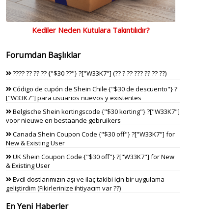
Kediler Neden Kutulara Takıntılıdır?
Forumdan Başlıklar
???? ?? ?? ?? {"$30 ??"} ?["W33K7"] (?? ? ?? ??? ?? ?? ??)
Código de cupón de Shein Chile {"$30 de descuento"} ?
["W33K7"] para usuarios nuevos y existentes
Belgische Shein kortingscode {"$30 korting"} ?["W33K7"]
voor nieuwe en bestaande gebruikers
Canada Shein Coupon Code {"$30 off"} ?["W33K7"] for
New & Existing User
UK Shein Coupon Code {"$30 off"} ?["W33K7"] for New
& Existing User
Evcil dostlarımızın aşı ve ilaç takibi için bir uygulama
geliştirdim (Fikirlerinize ihtiyacım var ??)
En Yeni Haberler