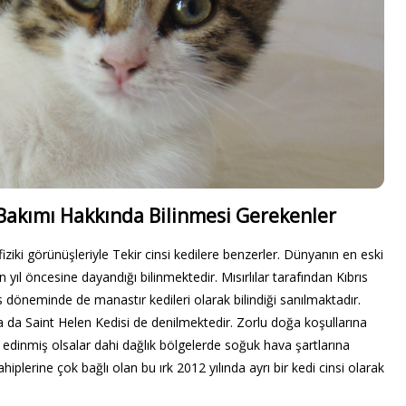
e Bakımı Hakkında Bilinmesi Gerekenler
fiziki görünüşleriyle Tekir cinsi kedilere benzerler. Dünyanın en eski
in yıl öncesine dayandığı bilinmektedir. Mısırlılar tarafından Kıbrıs
s döneminde de manastır kedileri olarak bilindiği sanılmaktadır.
 da Saint Helen Kedisi de denilmektedir. Zorlu doğa koşullarına
va edinmiş olsalar dahi dağlık bölgelerde soğuk hava şartlarına
sahiplerine çok bağlı olan bu ırk 2012 yılında ayrı bir kedi cinsi olarak