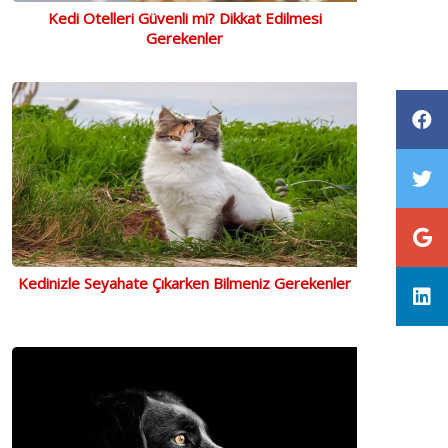
Kedi Otelleri Güvenli mi? Dikkat Edilmesi
Gerekenler
Kedinizle Seyahate Çıkarken Bilmeniz Gerekenler