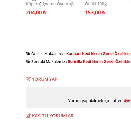
zdirme
Köpek Çiğneme Oyuncağı
Ödülü 100g
m Medium
Large
204,00 ₺
153,00 ₺
Bir Önceki Makalemiz :
Kanaani Kedi Irkının Genel Özellikle
Bir Sonraki Makalemiz :
Burmilla Kedi Irkının Genel Özellikl
YORUM YAP
Yorum yapabilmek için lütfen
üye 
KAYITLI YORUMLAR