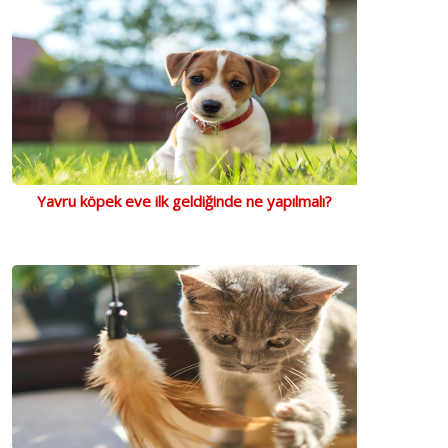
Yavru köpek eve ilk geldiğinde ne yapılmalı?