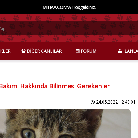
MİHAV.COM'A Hoşgeldiniz.
KLER
DİĞER CANLILAR
FORUM
İLANL
e Bakımı Hakkında Bilinmesi Gerekenler
24.05.2022 12:48:01