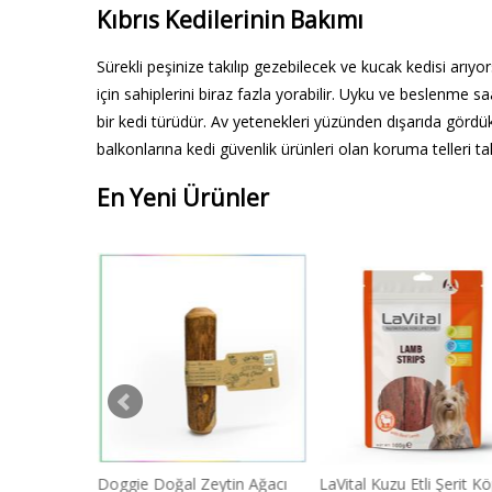
Kıbrıs Kedilerinin Bakımı
Sürekli peşinize takılıp gezebilecek ve kucak kedisi arıyor
için sahiplerini biraz fazla yorabilir. Uyku ve beslenme
bir kedi türüdür. Av yetenekleri yüzünden dışarıda gördü
balkonlarına kedi güvenlik ürünleri olan koruma telleri t
En Yeni Ürünler
 Dokuma
Doggie Doğal Zeytin Ağacı
LaVital Kuzu Etli Şerit K