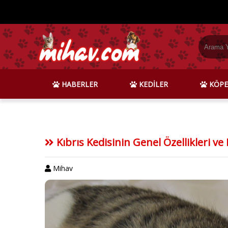
HABERLER
KEDİLER
KÖPE
Kıbrıs Kedisinin Genel Özellikleri v
Mihav