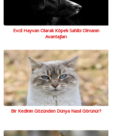
Evcil Hayvan Olarak Köpek Sahibi Olmanın
Avantajları
Bir Kedinin Gözünden Dünya Nasıl Görünür?
Garden Mix Platin Muhabbet
Doggie Turuncu Dokuma
Doggi