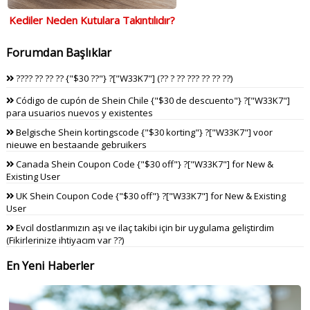
Kediler Neden Kutulara Takıntılıdır?
Forumdan Başlıklar
???? ?? ?? ?? {"$30 ??"} ?["W33K7"] (?? ? ?? ??? ?? ?? ??)
Código de cupón de Shein Chile {"$30 de descuento"} ?["W33K7"]
para usuarios nuevos y existentes
Belgische Shein kortingscode {"$30 korting"} ?["W33K7"] voor
nieuwe en bestaande gebruikers
Canada Shein Coupon Code {"$30 off"} ?["W33K7"] for New &
Existing User
UK Shein Coupon Code {"$30 off"} ?["W33K7"] for New & Existing
User
Evcil dostlarımızın aşı ve ilaç takibi için bir uygulama geliştirdim
(Fikirlerinize ihtiyacım var ??)
En Yeni Haberler