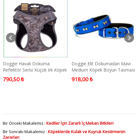
Doggie Havalı Dokuma
Doggie Elit Dokumadan Mavi
Reflektör Serisi Küçük Irk Köpek
Medium Köpek Boyun Tasması
Göğüs Tasması Kamuflaj S 32-
2,5x42-50 Cm
790,50 ₺
918,00 ₺
38cm
Bir Önceki Makalemiz :
Kediler İçin Zararlı İç Mekan Bitkileri
Bir Sonraki Makalemiz :
Köpeklerde Kulak ve Kuyruk Kestirmenin
Zararları