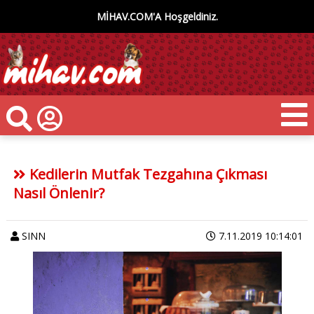
MİHAV.COM'A Hoşgeldiniz.
Kedilerin Mutfak Tezgahına Çıkması
Nasıl Önlenir?
SINN
7.11.2019 10:14:01