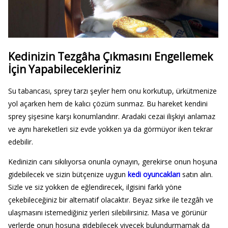
Kedinizin Tezgâha Çıkmasını Engellemek
İçin Yapabilecekleriniz
Su tabancası, sprey tarzı şeyler hem onu korkutup, ürkütmenize
yol açarken hem de kalıcı çözüm sunmaz. Bu hareket kendini
sprey şişesine karşı konumlandırır. Aradaki cezai ilişkiyi anlamaz
ve aynı hareketleri siz evde yokken ya da görmüyor iken tekrar
edebilir.
Kedinizin canı sıkılıyorsa onunla oynayın, gerekirse onun hoşuna
gidebilecek ve sizin bütçenize uygun
kedi oyuncakları
satın alın.
Sizle ve siz yokken de eğlendirecek, ilgisini farklı yöne
çekebileceğiniz bir alternatif olacaktır. Beyaz sirke ile tezgâh ve
ulaşmasını istemediğiniz yerleri silebilirsiniz. Masa ve görünür
yerlerde onun hoşuna gidebilecek yiyecek bulundurmamak da