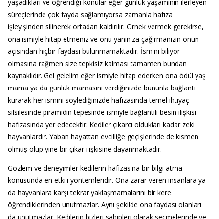
yaşadıkları ve öğrendiği konular eğer günlük yaşamının ilerleyen
süreçlerinde çok fayda sağlamıyorsa zamanla hafıza
işleyişinden silinerek ortadan kaldırılır. Örnek vermek gerekirse,
ona ismiyle hitap etmeniz ve onu yanınıza çağırmanızın onun
açısından hiçbir faydası bulunmamaktadır. İsmini biliyor
olmasına rağmen size tepkisiz kalması tamamen bundan
kaynaklıdır. Gel gelelim eğer ismiyle hitap ederken ona ödül yaş
mama ya da günlük mamasını verdiğinizde bununla bağlantı
kurarak her ismini söylediğinizde hafızasında temel ihtiyaç
silsilesinde piramidin tepesinde ismiyle bağlantılı besin ilişkisi
hafızasında yer edecektir. Kediler çıkarcı oldukları kadar zeki
hayvanlardır. Yaban hayattan evcilliğe geçişlerinde de kısmen
olmuş olup yine bir çıkar ilişkisine dayanmaktadır.
Gözlem ve deneyimler kedilerin hafızasına bir bilgi atma
konusunda en etkili yöntemleridir. Ona zarar veren insanlara ya
da hayvanlara karşı tekrar yaklaşmamalarını bir kere
öğrendiklerinden unutmazlar. Aynı şekilde ona faydası olanları
da unutmazlar. Kedilerin bizleri sahipleri olarak seçmelerinde ve