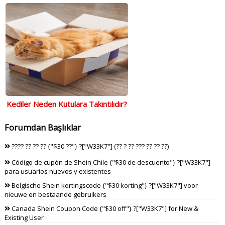
Kediler Neden Kutulara Takıntılıdır?
Forumdan Başlıklar
???? ?? ?? ?? {"$30 ??"} ?["W33K7"] (?? ? ?? ??? ?? ?? ??)
Código de cupón de Shein Chile {"$30 de descuento"} ?["W33K7"]
para usuarios nuevos y existentes
Belgische Shein kortingscode {"$30 korting"} ?["W33K7"] voor
nieuwe en bestaande gebruikers
Canada Shein Coupon Code {"$30 off"} ?["W33K7"] for New &
Existing User