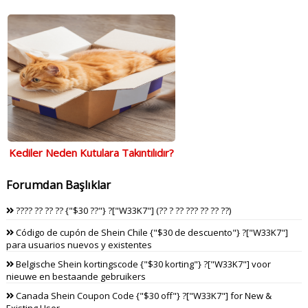
Kediler Neden Kutulara Takıntılıdır?
Forumdan Başlıklar
???? ?? ?? ?? {"$30 ??"} ?["W33K7"] (?? ? ?? ??? ?? ?? ??)
Código de cupón de Shein Chile {"$30 de descuento"} ?["W33K7"]
para usuarios nuevos y existentes
Belgische Shein kortingscode {"$30 korting"} ?["W33K7"] voor
nieuwe en bestaande gebruikers
Canada Shein Coupon Code {"$30 off"} ?["W33K7"] for New &
Existing User