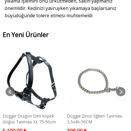
yıkama işlemini onu ürkütmeden, sakin yapmanız
önemlidir. Kedinizi yavruyken yıkamaya başlarsanız
büyüdüğünde tolere etmesi muhtemeldi
En Yeni Ürünler
Doggie Dragon Deri Köpek
Doggie Zincir Eğitim Tasması
Göğüs Tasması XL 75-90cm
3,5x40-50CM
5.100,00 ₺
306,00 ₺