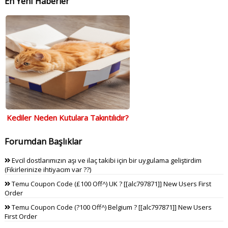
En Yeni Haberler
Kediler Neden Kutulara Takıntılıdır?
Forumdan Başlıklar
Evcil dostlarımızın aşı ve ilaç takibi için bir uygulama geliştirdim
(Fikirlerinize ihtiyacım var ??)
Temu Coupon Code (£100 Off^) UK ? [[alc797871]] New Users First
Order
Temu Coupon Code (?100 Off^) Belgium ? [[alc797871]] New Users
First Order