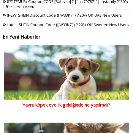
$?? TEMU°» Coupon CODE [Bahrain] ? |"alc797871"| Instantly ?"50%
Off"? FiRsT OrdeR
(NEW) SHEIN Discount Code {['W33K7']} ? 20% Off UAE New Users
Latest SHEIN Coupon Code {['W33K7']} ? 20% Off Sweden New Users
En Yeni Haberler
Yavru köpek eve ilk geldiğinde ne yapılmalı?