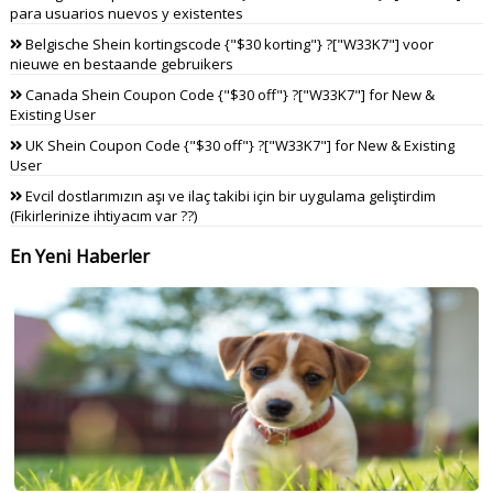
para usuarios nuevos y existentes
Belgische Shein kortingscode {"$30 korting"} ?["W33K7"] voor
nieuwe en bestaande gebruikers
Canada Shein Coupon Code {"$30 off"} ?["W33K7"] for New &
Existing User
UK Shein Coupon Code {"$30 off"} ?["W33K7"] for New & Existing
User
Evcil dostlarımızın aşı ve ilaç takibi için bir uygulama geliştirdim
(Fikirlerinize ihtiyacım var ??)
En Yeni Haberler