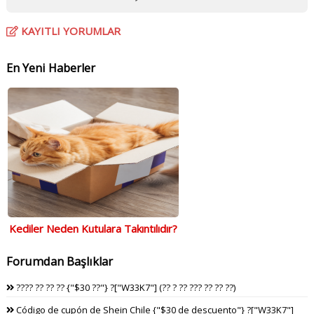
KAYITLI YORUMLAR
En Yeni Haberler
Kediler Neden Kutulara Takıntılıdır?
Forumdan Başlıklar
???? ?? ?? ?? {"$30 ??"} ?["W33K7"] (?? ? ?? ??? ?? ?? ??)
Código de cupón de Shein Chile {"$30 de descuento"} ?["W33K7"]