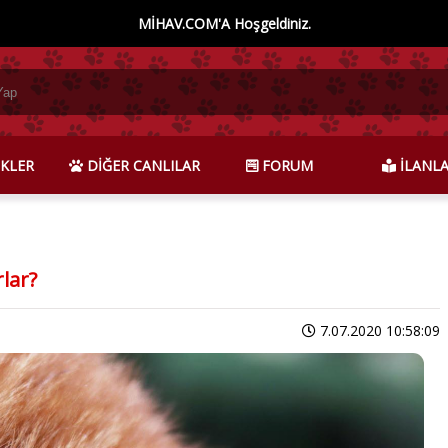
MİHAV.COM'A Hoşgeldiniz.
KLER
DİĞER CANLILAR
FORUM
İLANL
lar?
7.07.2020 10:58:09