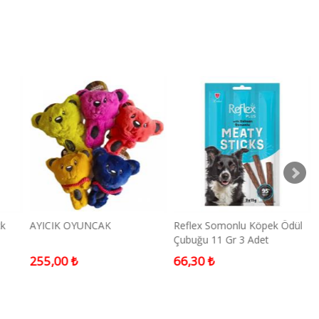
Reflex Somonlu Köpek Ödül
Doggie Havalı Dokuma
Çubuğu 11 Gr 3 Adet
Köpek Göğüs Tasması
Medium Kamuflaj 2x45-55
66,30 ₺
1.428,00 ₺
Cm