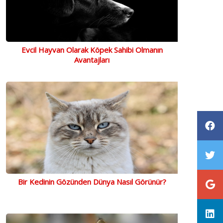
Evcil Hayvan Olarak Köpek Sahibi Olmanın
Avantajları
Bir Kedinin Gözünden Dünya Nasıl Görünür?