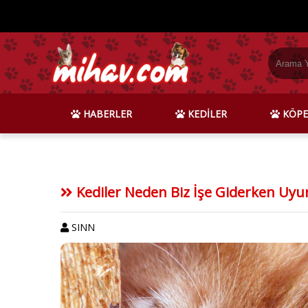
HABERLER
KEDİLER
KÖPE
Kediler Neden Biz İşe Giderken Uyur
SINN