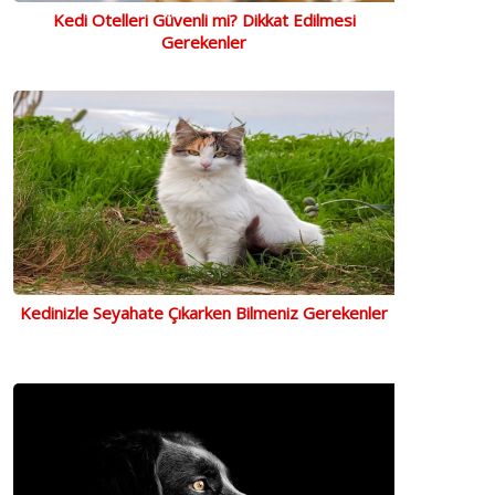
Kedi Otelleri Güvenli mi? Dikkat Edilmesi
Gerekenler
Kedinizle Seyahate Çıkarken Bilmeniz Gerekenler