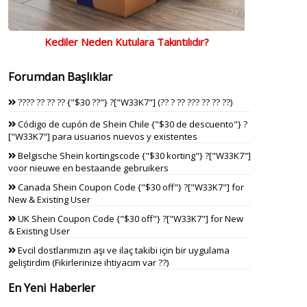
Kediler Neden Kutulara Takıntılıdır?
Forumdan Başlıklar
???? ?? ?? ?? {"$30 ??"} ?["W33K7"] (?? ? ?? ??? ?? ?? ??)
Código de cupón de Shein Chile {"$30 de descuento"} ?
["W33K7"] para usuarios nuevos y existentes
Belgische Shein kortingscode {"$30 korting"} ?["W33K7"]
voor nieuwe en bestaande gebruikers
Canada Shein Coupon Code {"$30 off"} ?["W33K7"] for
New & Existing User
UK Shein Coupon Code {"$30 off"} ?["W33K7"] for New
& Existing User
Evcil dostlarımızın aşı ve ilaç takibi için bir uygulama
geliştirdim (Fikirlerinize ihtiyacım var ??)
En Yeni Haberler