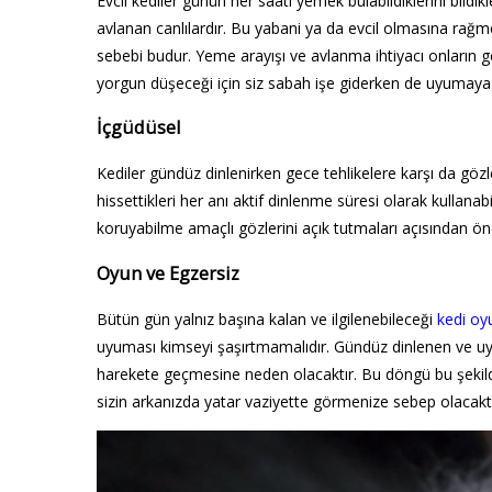
Evcil kediler günün her saati yemek bulabildiklerini bildik
avlanan canlılardır. Bu yabani ya da evcil olmasına rağm
sebebi budur. Yeme arayışı ve avlanma ihtiyacı onların g
yorgun düşeceği için siz sabah işe giderken de uyumay
İçgüdüsel
Kediler gündüz dinlenirken gece tehlikelere karşı da gözle
hissettikleri her anı aktif dinlenme süresi olarak kullanab
koruyabilme amaçlı gözlerini açık tutmaları açısından ön
Oyun ve Egzersiz
Bütün gün yalnız başına kalan ve ilgilenebileceği
kedi oy
uyuması kimseyi şaşırtmamalıdır. Gündüz dinlenen ve uyk
harekete geçmesine neden olacaktır. Bu döngü bu şekilde
sizin arkanızda yatar vaziyette görmenize sebep olacaktı