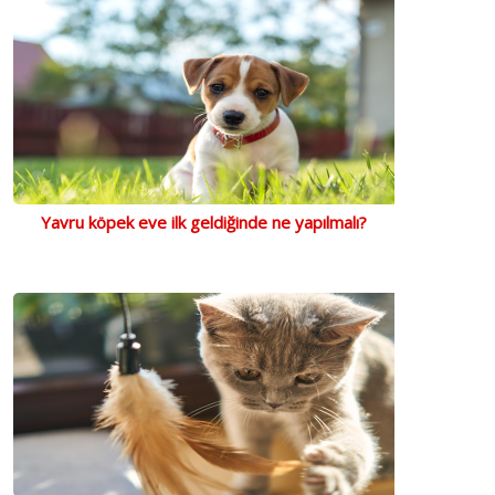
Yavru köpek eve ilk geldiğinde ne yapılmalı?