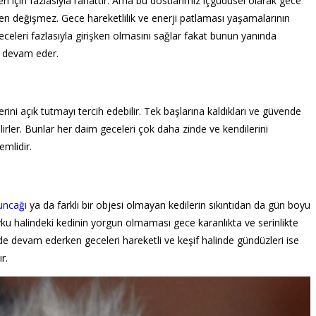
leri için fazlasıyla rahattır. Ama bu dostlarımız içgüdüsel olarak gece
en değişmez. Gece hareketlilik ve enerji patlaması yaşamalarının
eceleri fazlasıyla girişken olmasını sağlar fakat bunun yanında
a devam eder.
rini açık tutmayı tercih edebilir. Tek başlarına kaldıkları ve güvende
ilirler. Bunlar her daim geceleri çok daha zinde ve kendilerini
emlidir.
uncağı
ya da farklı bir objesi olmayan kedilerin sıkıntıdan da gün boyu
u halindeki kedinin yorgun olmaması gece karanlıkta ve serinlikte
 devam ederken geceleri hareketli ve keşif halinde gündüzleri ise
r.