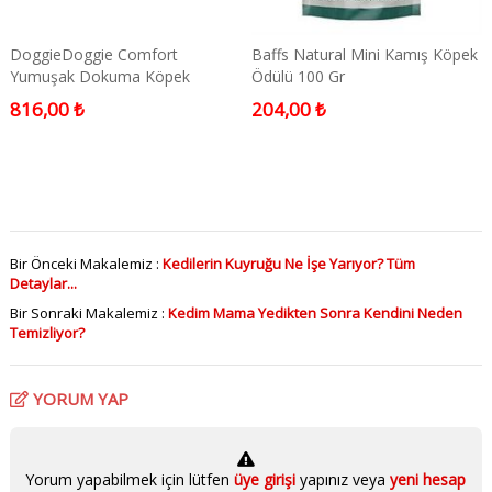
DoggieDoggie Comfort
Baffs Natural Mini Kamış Köpek
Yumuşak Dokuma Köpek
Ödülü 100 Gr
Tasması 2,5x42-50cm Large
816,00 ₺
204,00 ₺
Siyah
Bir Önceki Makalemiz :
Kedilerin Kuyruğu Ne İşe Yarıyor? Tüm
Detaylar...
Bir Sonraki Makalemiz :
Kedim Mama Yedikten Sonra Kendini Neden
Temizliyor?
YORUM YAP
Yorum yapabilmek için lütfen
üye girişi
yapınız veya
yeni hesap