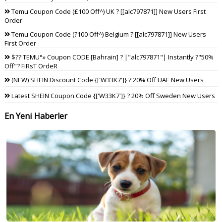
Temu Coupon Code (£100 Off^) UK ? [[alc797871]] New Users First
Order
Temu Coupon Code (?100 Off^) Belgium ? [[alc797871]] New Users
First Order
$?? TEMU°» Coupon CODE [Bahrain] ? |"alc797871"| Instantly ?"50%
Off"? FiRsT OrdeR
(NEW) SHEIN Discount Code {['W33K7']} ? 20% Off UAE New Users
Latest SHEIN Coupon Code {['W33K7']} ? 20% Off Sweden New Users
En Yeni Haberler