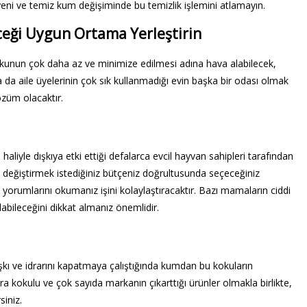
yeni ve temiz kum değişiminde bu temizlik işlemini atlamayın.
ceği Uygun Ortama Yerleştirin
 kokunun çok daha az ve minimize edilmesi adına hava alabilecek,
a da aile üyelerinin çok sık kullanmadığı evin başka bir odası olmak
özüm olacaktır.
haliyle dışkıya etki ettiği defalarca evcil hayvan sahipleri tarafından
 değiştirmek istediğiniz bütçeniz doğrultusunda seçeceğiniz
yorumlarını okumanız işini kolaylaştıracaktır. Bazı mamaların ciddi
abileceğini dikkat almanız önemlidir.
ışkı ve idrarını kapatmaya çalıştığında kumdan bu kokuların
a kokulu ve çok sayıda markanın çıkarttığı ürünler olmakla birlikte,
siniz.