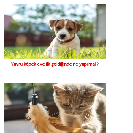
Yavru köpek eve ilk geldiğinde ne yapılmalı?