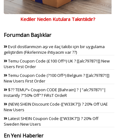
Kediler Neden Kutulara Takıntılıdır?
Forumdan Başlıklar
Evcil dostlarımızın aşı ve ilaç takibi için bir uygulama
geliştirdim (Fikirlerinize ihtiyacım var ??)
Temu Coupon Code (£100 Off^) UK ? [[alc797871]] New
Users First Order
Temu Coupon Code (?100 Off^) Belgium ? [[alc797871]]
New Users First Order
$?? TEMU°» Coupon CODE [Bahrain] ? |"alc797871"|
Instantly ?"50% Off"? FiRsT OrdeR
(NEW) SHEIN Discount Code {['W33K7']} ? 20% Off UAE
New Users
Latest SHEIN Coupon Code {['W33K7']} ? 20% Off
Sweden New Users
En Yeni Haberler