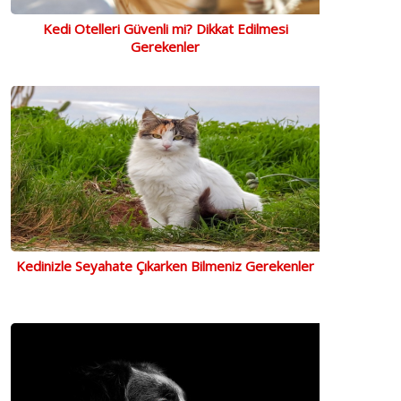
Kedi Otelleri Güvenli mi? Dikkat Edilmesi
Gerekenler
Kedinizle Seyahate Çıkarken Bilmeniz Gerekenler