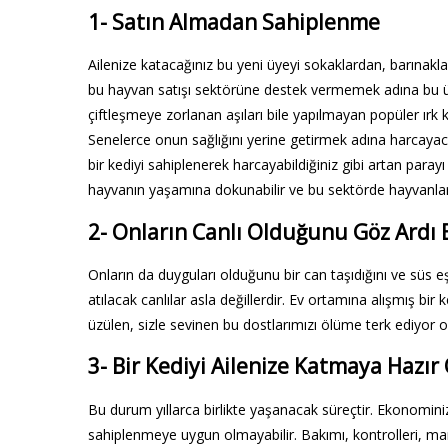
1- Satın Almadan Sahiplenme
Ailenize katacağınız bu yeni üyeyi sokaklardan, barınakla
bu hayvan satışı sektörüne destek vermemek adına bu ü
çiftleşmeye zorlanan aşıları bile yapılmayan popüler ırk 
Senelerce onun sağlığını yerine getirmek adına harcayac
bir kediyi sahiplenerek harcayabildiğiniz gibi artan parayı
hayvanın yaşamına dokunabilir ve bu sektörde hayvanlar
2- Onların Canlı Olduğunu Göz Ardı
Onların da duyguları olduğunu bir can taşıdığını ve süs e
atılacak canlılar asla değillerdir. Ev ortamına alışmış bi
üzülen, sizle sevinen bu dostlarımızı ölüme terk ediyor ol
3- Bir Kediyi Ailenize Katmaya Haz
Bu durum yıllarca birlikte yaşanacak süreçtir. Ekonominiz
sahiplenmeye uygun olmayabilir. Bakımı, kontrolleri, ma