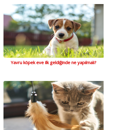
Yavru köpek eve ilk geldiğinde ne yapılmalı?