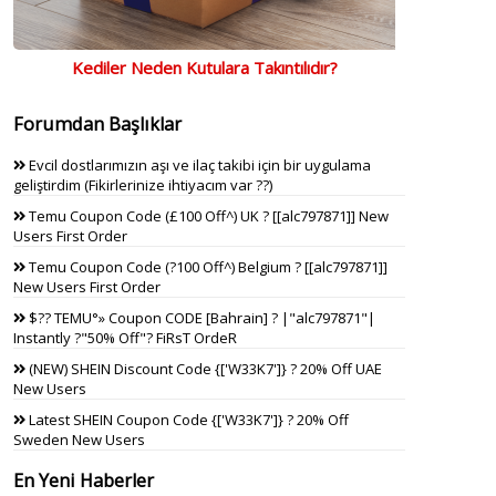
Kediler Neden Kutulara Takıntılıdır?
Forumdan Başlıklar
Evcil dostlarımızın aşı ve ilaç takibi için bir uygulama
geliştirdim (Fikirlerinize ihtiyacım var ??)
Temu Coupon Code (£100 Off^) UK ? [[alc797871]] New
Users First Order
Temu Coupon Code (?100 Off^) Belgium ? [[alc797871]]
New Users First Order
$?? TEMU°» Coupon CODE [Bahrain] ? |"alc797871"|
Instantly ?"50% Off"? FiRsT OrdeR
(NEW) SHEIN Discount Code {['W33K7']} ? 20% Off UAE
New Users
Latest SHEIN Coupon Code {['W33K7']} ? 20% Off
Sweden New Users
En Yeni Haberler