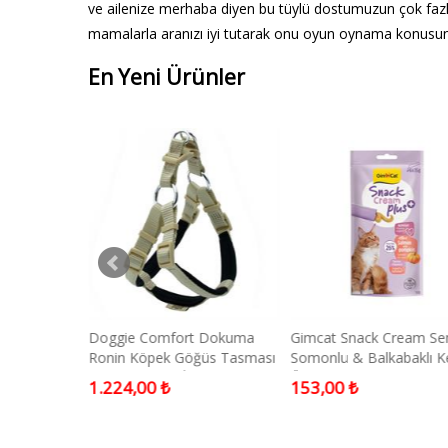
ve ailenize merhaba diyen bu tüylü dostumuzun çok fazl
mamalarla aranızı iyi tutarak onu oyun oynama konusunda
En Yeni Ürünler
Köpek
Doggie Comfort Dokuma
Gimcat Snack Cream Se
l
Ronin Köpek Göğüs Tasması
Somonlu & Balkabaklı K
Medium KHAKİ 2x45-55 Cm
Ödülü 6 X 15 Gr
1.224,00 ₺
153,00 ₺