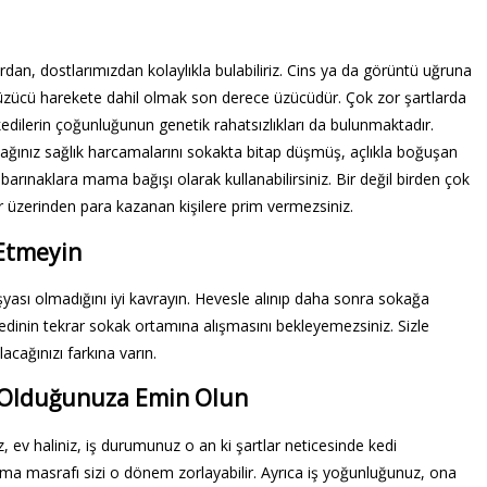
rdan, dostlarımızdan kolaylıkla bulabiliriz. Cins ya da görüntü uğruna
zücü harekete dahil olmak son derece üzücüdür. Çok zor şartlarda
kedilerin çoğunluğunun genetik rahatsızlıkları da bulunmaktadır.
ağınız sağlık harcamalarını sokakta bitap düşmüş, açlıkla boğuşan
 barınaklara mama bağışı olarak kullanabilirsiniz. Bir değil birden çok
 üzerinden para kazanan kişilere prim vermezsiniz.
 Etmeyin
şyası olmadığını iyi kavrayın. Hevesle alınıp daha sonra sokağa
r kedinin tekrar sokak ortamına alışmasını bekleyemezsiniz. Sizle
acağınızı farkına varın.
ır Olduğunuza Emin Olun
, ev haliniz, iş durumunuz o an ki şartlar neticesinde kedi
ma masrafı sizi o dönem zorlayabilir. Ayrıca iş yoğunluğunuz, ona