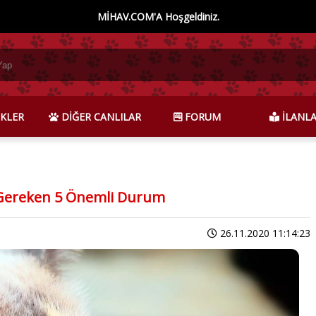
MİHAV.COM'A Hoşgeldiniz.
KLER
DİĞER CANLILAR
FORUM
İLANL
 Gereken 5 Önemli Durum
26.11.2020 11:14:23