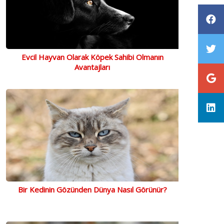
Evcil Hayvan Olarak Köpek Sahibi Olmanın
Avantajları
Bir Kedinin Gözünden Dünya Nasıl Görünür?