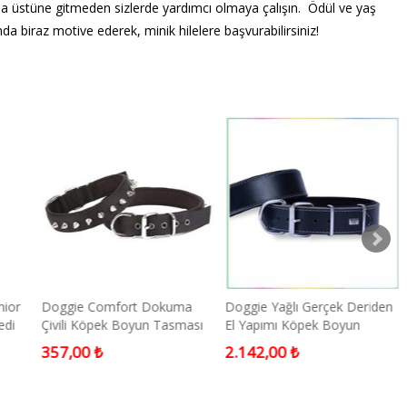
a üstüne gitmeden sizlerde yardımcı olmaya çalışın. Ödül ve yaş
 biraz motive ederek, minik hilelere başvurabilirsiniz!
nior
Doggie Comfort Dokuma
Doggie Yağlı Gerçek Deriden
edi
Çivili Köpek Boyun Tasması
El Yapımı Köpek Boyun
Large Siyah 3x47-55 Cm
Tasması Black 5x60-70cm
357,00 ₺
2.142,00 ₺