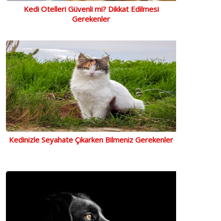
Kedi Otelleri Güvenli mi? Dikkat Edilmesi
Gerekenler
Kedinizle Seyahate Çıkarken Bilmeniz Gerekenler