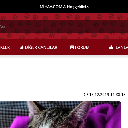
MİHAV.COM'A Hoşgeldiniz.
KLER
DİĞER CANLILAR
FORUM
İLANL
18.12.2019 11:38:13