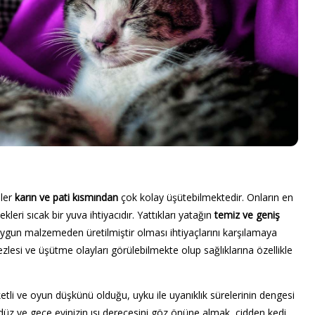
iler
karın ve pati kısmından
çok kolay üşütebilmektedir. Onların en
leri sıcak bir yuva ihtiyacıdır. Yattıkları yatağın
temiz ve geniş
ygun malzemeden üretilmiştir olması ihtiyaçlarını karşılamaya
nezlesi ve üşütme olayları görülebilmekte olup sağlıklarına özellikle
etli ve oyun düşkünü olduğu, uyku ile uyanıklık sürelerinin dengesi
ündüz ve gece evinizin ısı derecesini göz önüne almak, cidden kedi