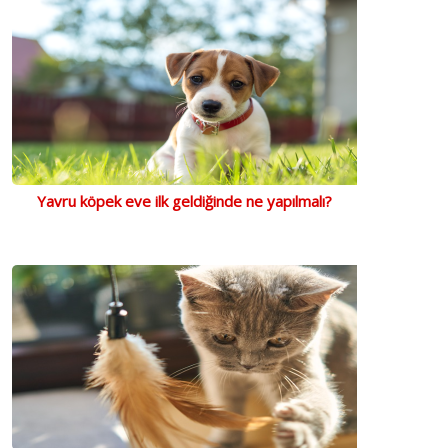
Yavru köpek eve ilk geldiğinde ne yapılmalı?