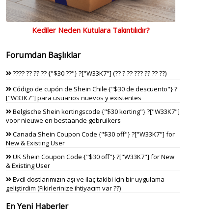
Kediler Neden Kutulara Takıntılıdır?
Forumdan Başlıklar
???? ?? ?? ?? {"$30 ??"} ?["W33K7"] (?? ? ?? ??? ?? ?? ??)
Código de cupón de Shein Chile {"$30 de descuento"} ?
["W33K7"] para usuarios nuevos y existentes
Belgische Shein kortingscode {"$30 korting"} ?["W33K7"]
voor nieuwe en bestaande gebruikers
Canada Shein Coupon Code {"$30 off"} ?["W33K7"] for
New & Existing User
UK Shein Coupon Code {"$30 off"} ?["W33K7"] for New
& Existing User
Evcil dostlarımızın aşı ve ilaç takibi için bir uygulama
geliştirdim (Fikirlerinize ihtiyacım var ??)
En Yeni Haberler