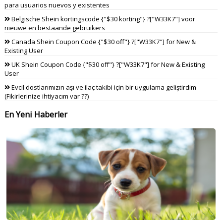
para usuarios nuevos y existentes
Belgische Shein kortingscode {"$30 korting"} ?["W33K7"] voor
nieuwe en bestaande gebruikers
Canada Shein Coupon Code {"$30 off"} ?["W33K7"] for New &
Existing User
UK Shein Coupon Code {"$30 off"} ?["W33K7"] for New & Existing
User
Evcil dostlarımızın aşı ve ilaç takibi için bir uygulama geliştirdim
(Fikirlerinize ihtiyacım var ??)
En Yeni Haberler