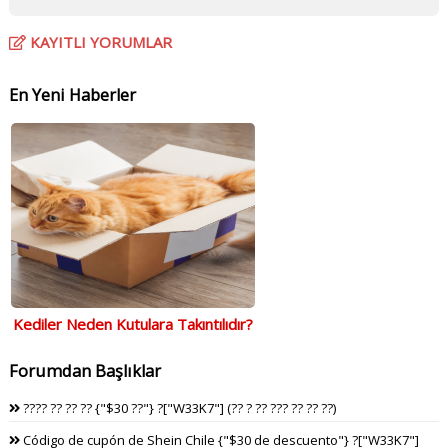
KAYITLI YORUMLAR
En Yeni Haberler
Kediler Neden Kutulara Takıntılıdır?
Forumdan Başlıklar
???? ?? ?? ?? {"$30 ??"} ?["W33K7"] (?? ? ?? ??? ?? ?? ??)
Código de cupón de Shein Chile {"$30 de descuento"} ?["W33K7"]