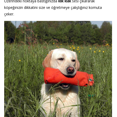
Üzerindeki noktaya bastığınızda
klik klak
sesi çıkararak
köpeğinizin dikkatini size ve öğretmeye çalıştığınız komuta
çeker.