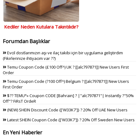
Kediler Neden Kutulara Takıntılıdır?
Forumdan Başlıklar
Evcil dostlarımızın aşı ve ilaç takibi için bir uygulama geliştirdim
(Fikirlerinize ihtiyacım var ??)
Temu Coupon Code (£100 Off^) UK ? [[alc797871]] New Users First
Order
Temu Coupon Code (?100 Off^) Belgium ? [[alc797871]] New Users
First Order
$?? TEMU°» Coupon CODE [Bahrain] ? |"alc797871"| Instantly ?"50%
Off"? FiRsT OrdeR
(NEW) SHEIN Discount Code {['W33K7']} ? 20% Off UAE New Users
Latest SHEIN Coupon Code {['W33K7']} ? 20% Off Sweden New Users
En Yeni Haberler