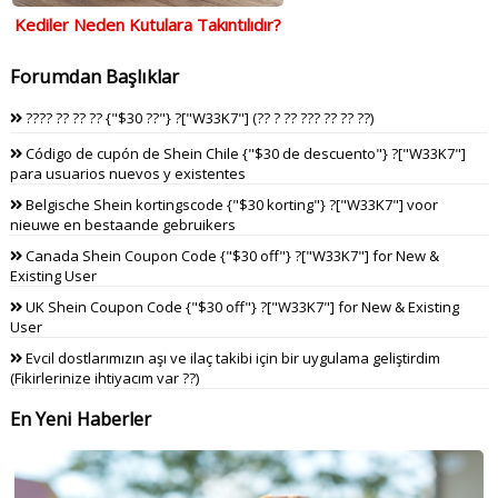
Kediler Neden Kutulara Takıntılıdır?
Forumdan Başlıklar
???? ?? ?? ?? {"$30 ??"} ?["W33K7"] (?? ? ?? ??? ?? ?? ??)
Código de cupón de Shein Chile {"$30 de descuento"} ?["W33K7"]
para usuarios nuevos y existentes
Belgische Shein kortingscode {"$30 korting"} ?["W33K7"] voor
nieuwe en bestaande gebruikers
Canada Shein Coupon Code {"$30 off"} ?["W33K7"] for New &
Existing User
UK Shein Coupon Code {"$30 off"} ?["W33K7"] for New & Existing
User
Evcil dostlarımızın aşı ve ilaç takibi için bir uygulama geliştirdim
(Fikirlerinize ihtiyacım var ??)
En Yeni Haberler