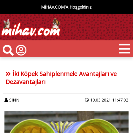
MİHAV.COM'A Hoşgeldiniz.
İki Köpek Sahiplenmek: Avantajları ve
Dezavantajları
SINN
19.03.2021 11:47:02