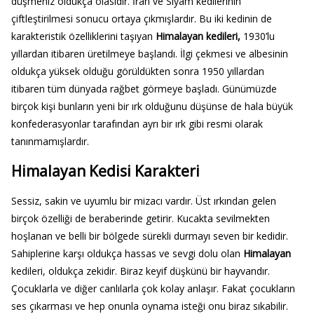
düşmeniz oldukça olasıdır. İran ve Siyam kedilerinin
çiftleştirilmesi sonucu ortaya çıkmışlardır. Bu iki kedinin de
karakteristik özelliklerini taşıyan
Himalayan kedileri,
1930’lu
yıllardan itibaren üretilmeye başlandı. İlgi çekmesi ve albesinin
oldukça yüksek olduğu görüldükten sonra 1950 yıllardan
itibaren tüm dünyada rağbet görmeye başladı. Günümüzde
birçok kişi bunların yeni bir ırk olduğunu düşünse de hala büyük
konfederasyonlar tarafından ayrı bir ırk gibi resmi olarak
tanınmamışlardır.
Himalayan Kedisi Karakteri
Sessiz, sakin ve uyumlu bir mizacı vardır. Üst ırkından gelen
birçok özelliği de beraberinde getirir. Kucakta sevilmekten
hoşlanan ve belli bir bölgede sürekli durmayı seven bir kedidir.
Sahiplerine karşı oldukça hassas ve sevgi dolu olan
Himalayan
kedileri, oldukça zekidir. Biraz keyif düşkünü bir hayvandır.
Çocuklarla ve diğer canlılarla çok kolay anlaşır. Fakat çocukların
ses çıkarması ve hep onunla oynama isteği onu biraz sıkabilir.