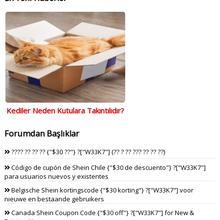
Kediler Neden Kutulara Takıntılıdır?
Forumdan Başlıklar
???? ?? ?? ?? {"$30 ??"} ?["W33K7"] (?? ? ?? ??? ?? ?? ??)
Código de cupón de Shein Chile {"$30 de descuento"} ?["W33K7"]
para usuarios nuevos y existentes
Belgische Shein kortingscode {"$30 korting"} ?["W33K7"] voor
nieuwe en bestaande gebruikers
Canada Shein Coupon Code {"$30 off"} ?["W33K7"] for New &