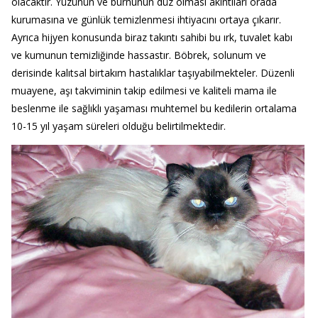
olacaktır. Yüzünün ve burnunun düz olması akıntıları orada
kurumasına ve günlük temizlenmesi ihtiyacını ortaya çıkarır.
Ayrıca hijyen konusunda biraz takıntı sahibi bu ırk, tuvalet kabı
ve kumunun temizliğinde hassastır. Böbrek, solunum ve
derisinde kalıtsal birtakım hastalıklar taşıyabilmekteler. Düzenli
muayene, aşı takviminin takip edilmesi ve kaliteli mama ile
beslenme ile sağlıklı yaşaması muhtemel bu kedilerin ortalama
10-15 yıl yaşam süreleri olduğu belirtilmektedir.