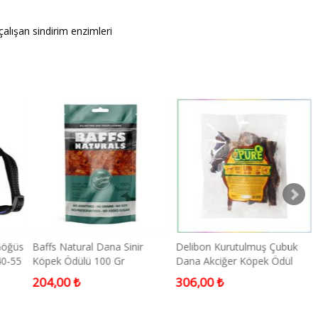
çalışan sindirim enzimleri
Göğüs
Baffs Natural Dana Sinir
Delibon Kurutulmuş Çubuk
40-55
Köpek Ödülü 100 Gr
Dana Akciğer Köpek Ödül
Maması 15 Cm 100 Gr
204,00 ₺
306,00 ₺