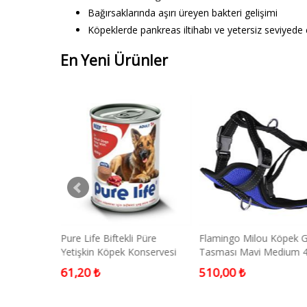
Bağırsaklarında aşırı üreyen bakteri gelişimi
Köpeklerde pankreas iltihabı ve yetersiz seviyede 
En Yeni Ürünler
 Sushi Kedi
Pure Life Biftekli Püre
Flamingo Milou Köpek 
r
Yetişkin Köpek Konservesi
Tasması Mavi Medium 
400 Gr
Cm
61,20 ₺
510,00 ₺