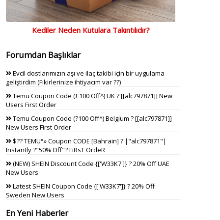
Kediler Neden Kutulara Takıntılıdır?
Forumdan Başlıklar
Evcil dostlarımızın aşı ve ilaç takibi için bir uygulama
geliştirdim (Fikirlerinize ihtiyacım var ??)
Temu Coupon Code (£100 Off^) UK ? [[alc797871]] New
Users First Order
Temu Coupon Code (?100 Off^) Belgium ? [[alc797871]]
New Users First Order
$?? TEMU°» Coupon CODE [Bahrain] ? |"alc797871"|
Instantly ?"50% Off"? FiRsT OrdeR
(NEW) SHEIN Discount Code {['W33K7']} ? 20% Off UAE
New Users
Latest SHEIN Coupon Code {['W33K7']} ? 20% Off
Sweden New Users
En Yeni Haberler