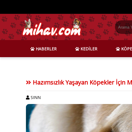
HABERLER
KEDİLER
KÖPE
Hazımsızlık Yaşayan Köpekler İçin 
SINN