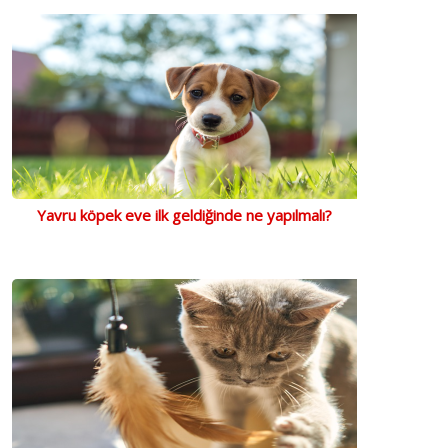
Yavru köpek eve ilk geldiğinde ne yapılmalı?