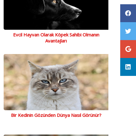
Evcil Hayvan Olarak Köpek Sahibi Olmanın
Avantajları
Bir Kedinin Gözünden Dünya Nasıl Görünür?