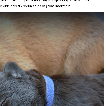
Sindirim sistemi problemi yaşayan köpekler iştahsızlık, mide
 şekilde halsizlik sorunları da yaşayabilmektedir.