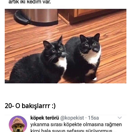
20- O bakışlarrr :)