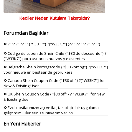
Kediler Neden Kutulara Takıntılıdır?
Forumdan Başlıklar
???? ?? ?? ?? {"$30 ??"} ?["W33K7"] (?? ? ?? ??? ?? ?? ??)
Código de cupón de Shein Chile {"$30 de descuento"} ?
["W33K7"] para usuarios nuevos y existentes
Belgische Shein kortingscode {"$30 korting"} ?["W33K7"]
voor nieuwe en bestaande gebruikers
Canada Shein Coupon Code {"$30 off"} ?["W33K7"] for
New & Existing User
UK Shein Coupon Code {"$30 off"} ?["W33K7"] for New
& Existing User
Evcil dostlarımızın aşı ve ilaç takibi için bir uygulama
geliştirdim (Fikirlerinize ihtiyacım var ??)
En Yeni Haberler