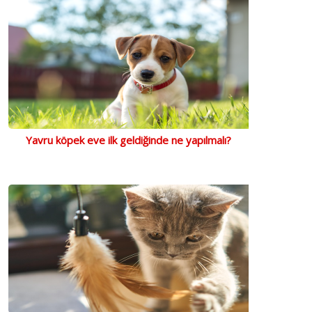
Yavru köpek eve ilk geldiğinde ne yapılmalı?