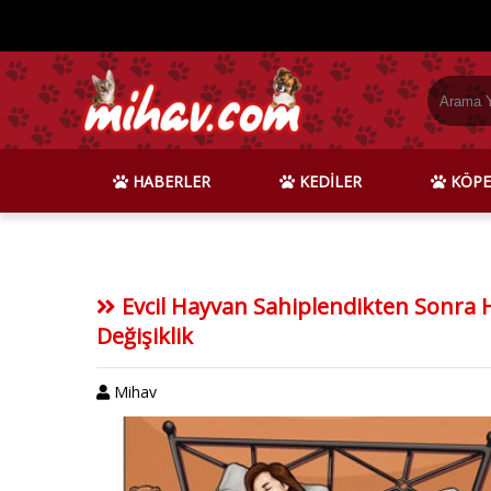
HABERLER
KEDİLER
KÖPE
Evcil Hayvan Sahiplendikten Sonra 
Değişiklik
Mihav