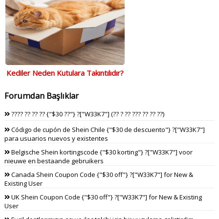
Kediler Neden Kutulara Takıntılıdır?
Forumdan Başlıklar
???? ?? ?? ?? {"$30 ??"} ?["W33K7"] (?? ? ?? ??? ?? ?? ??)
Código de cupón de Shein Chile {"$30 de descuento"} ?["W33K7"]
para usuarios nuevos y existentes
Belgische Shein kortingscode {"$30 korting"} ?["W33K7"] voor
nieuwe en bestaande gebruikers
Canada Shein Coupon Code {"$30 off"} ?["W33K7"] for New &
Existing User
UK Shein Coupon Code {"$30 off"} ?["W33K7"] for New & Existing
User