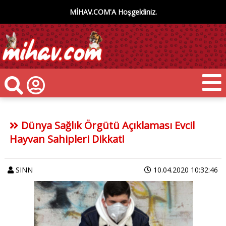
MİHAV.COM'A Hoşgeldiniz.
Dünya Sağlık Örgütü Açıklaması Evcil
Hayvan Sahipleri Dikkat!
SINN
10.04.2020 10:32:46