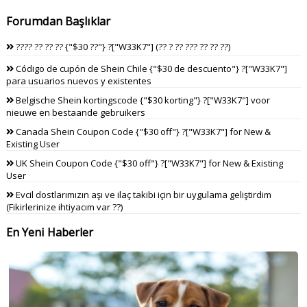
Forumdan Başlıklar
???? ?? ?? ?? {"$30 ??"} ?["W33K7"] (?? ? ?? ??? ?? ?? ??)
Código de cupón de Shein Chile {"$30 de descuento"} ?["W33K7"]
para usuarios nuevos y existentes
Belgische Shein kortingscode {"$30 korting"} ?["W33K7"] voor
nieuwe en bestaande gebruikers
Canada Shein Coupon Code {"$30 off"} ?["W33K7"] for New &
Existing User
UK Shein Coupon Code {"$30 off"} ?["W33K7"] for New & Existing
User
Evcil dostlarımızın aşı ve ilaç takibi için bir uygulama geliştirdim
(Fikirlerinize ihtiyacım var ??)
En Yeni Haberler