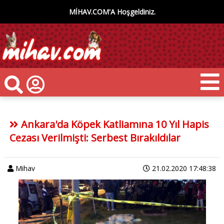
MİHAV.COM'A Hoşgeldiniz.
Ankara'da Köpek Katliamına 10 Yıl Hapis
Cezası Verilmişti: Serbest Bırakıldılar
Mihav
21.02.2020 17:48:38