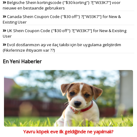
Belgische Shein kortingscode {"$30 korting"} ?["W33K7"] voor
nieuwe en bestaande gebruikers
Canada Shein Coupon Code {"$30 off"} ?["W33K7"] for New &
Existing User
UK Shein Coupon Code {"$30 off"} ?["W33K7"] for New & Existing
User
Evcil dostlarımızın aşı ve ilaç takibi için bir uygulama geliştirdim
(Fikirlerinize ihtiyacım var ??)
En Yeni Haberler
Yavru köpek eve ilk geldiğinde ne yapılmalı?