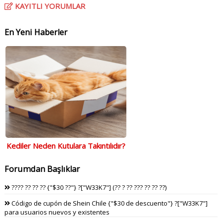
KAYITLI YORUMLAR
En Yeni Haberler
Kediler Neden Kutulara Takıntılıdır?
Forumdan Başlıklar
???? ?? ?? ?? {"$30 ??"} ?["W33K7"] (?? ? ?? ??? ?? ?? ??)
Código de cupón de Shein Chile {"$30 de descuento"} ?["W33K7"]
para usuarios nuevos y existentes