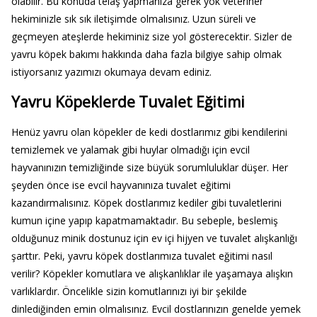
olabilir. Bu konuda telaş yapmanıza gerek yok veteriner
hekiminizle sık sık iletişimde olmalısınız. Uzun süreli ve
geçmeyen ateşlerde hekiminiz size yol gösterecektir. Sizler de
yavru köpek bakımı hakkında daha fazla bilgiye sahip olmak
istiyorsanız yazımızı okumaya devam ediniz.
Yavru Köpeklerde Tuvalet Eğitimi
Henüz yavru olan köpekler de kedi dostlarımız gibi kendilerini
temizlemek ve yalamak gibi huylar olmadığı için evcil
hayvanınızın temizliğinde size büyük sorumluluklar düşer. Her
şeyden önce ise evcil hayvanınıza tuvalet eğitimi
kazandırmalısınız. Köpek dostlarımız kediler gibi tuvaletlerini
kumun içine yapıp kapatmamaktadır. Bu sebeple, beslemiş
olduğunuz minik dostunuz için ev içi hijyen ve tuvalet alışkanlığı
şarttır. Peki, yavru köpek dostlarımıza tuvalet eğitimi nasıl
verilir? Köpekler komutlara ve alışkanlıklar ile yaşamaya alışkın
varlıklardır. Öncelikle sizin komutlarınızı iyi bir şekilde
dinlediğinden emin olmalısınız. Evcil dostlarınızın genelde yemek