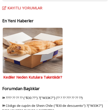
KAYITLI YORUMLAR
En Yeni Haberler
Kediler Neden Kutulara Takıntılıdır?
Forumdan Başlıklar
???? ?? ?? ?? {"$30 ??"} ?["W33K7"] (?? ? ?? ??? ?? ?? ??)
Código de cupón de Shein Chile {"$30 de descuento"} ?["W33K7"]
para usuarios nuevos y existentes