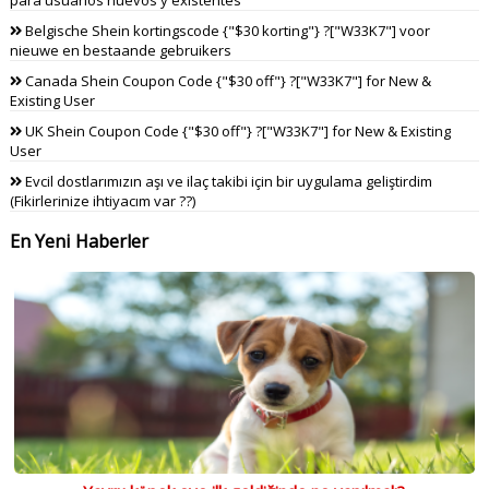
Belgische Shein kortingscode {"$30 korting"} ?["W33K7"] voor
nieuwe en bestaande gebruikers
Canada Shein Coupon Code {"$30 off"} ?["W33K7"] for New &
Existing User
UK Shein Coupon Code {"$30 off"} ?["W33K7"] for New & Existing
User
Evcil dostlarımızın aşı ve ilaç takibi için bir uygulama geliştirdim
(Fikirlerinize ihtiyacım var ??)
En Yeni Haberler