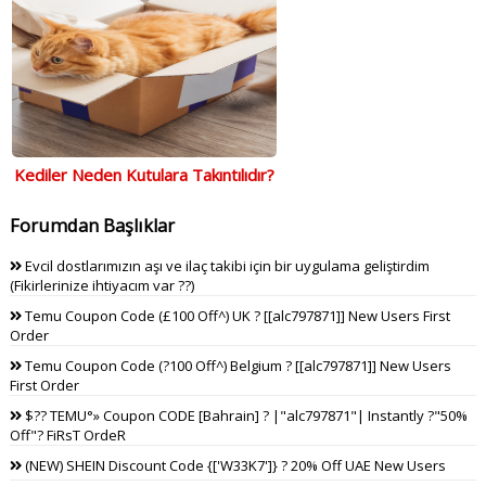
Kediler Neden Kutulara Takıntılıdır?
Forumdan Başlıklar
Evcil dostlarımızın aşı ve ilaç takibi için bir uygulama geliştirdim
(Fikirlerinize ihtiyacım var ??)
Temu Coupon Code (£100 Off^) UK ? [[alc797871]] New Users First
Order
Temu Coupon Code (?100 Off^) Belgium ? [[alc797871]] New Users
First Order
$?? TEMU°» Coupon CODE [Bahrain] ? |"alc797871"| Instantly ?"50%
Off"? FiRsT OrdeR
(NEW) SHEIN Discount Code {['W33K7']} ? 20% Off UAE New Users