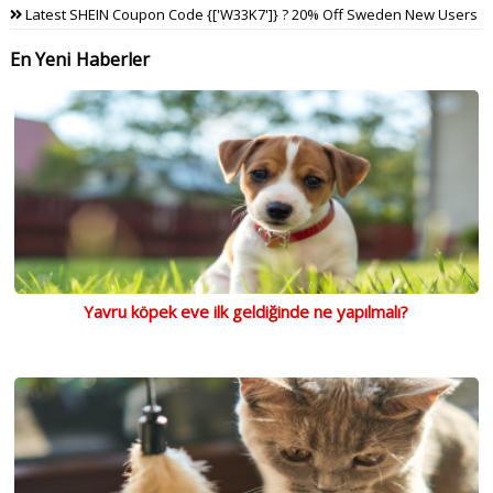
Latest SHEIN Coupon Code {['W33K7']} ? 20% Off Sweden New Users
En Yeni Haberler
Yavru köpek eve ilk geldiğinde ne yapılmalı?