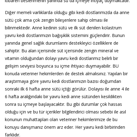
itibaren beslenmenin yanında su da içmeye ihtiyaç duymaktadır.
Diğer memeli varlıklarda olduğu gibi kedi dostlarımızda da anne
sütü çok ama çok zengin bileşenlere sahip olması ile
bilinmektedir. Anne kedinin sütü ve ilk süt denilen kolastrum
yavru kedi dostlarımızın bağışıklık sistemini güçlendirir. Bunun
yanında genel sağlık durumlarını destekleyici özelliklere de
sahiptir. Bu alan içerisinde süt içerisinde zengin mineral ve
vitamin olduğundan dolayı yavru kedi dostlarımız belirli bir
gelişim seviyesi boyunca su içme ihtiyacı duymayabilir. BU
konuda veteriner hekimlerden de destek almalısınız. Yapılan bir
araştırmaya göre yavru kedi dostlarımızın bazısı doğumdan
sonraki ilk 6 hafta anne sütü içtiği görülür. Dolayısı ile anne 4 ile
6 hafta aralığındaki bir yavru kedi anne sütünden kesildikten
sonra su içmeye başlayacaktır. Bu gibi durumlar çok hassas
olduğu için ve bu tür içerikler bilgilendirici olması sebebi ile asıl
konunun muhattapları olan veteriner hekimlerimize de bu
konuyu danışmanız önem arz eder. Her yavru kedi birbirinden
farklıdır.