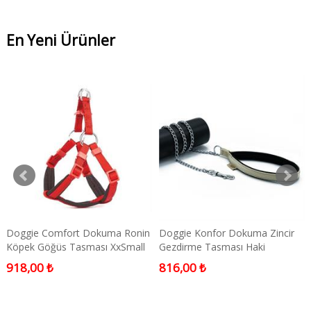
En Yeni Ürünler
Doggie Comfort Dokuma Ronin
Doggie Konfor Dokuma Zincir
Köpek Göğüs Tasması XxSmall
Gezdirme Tasması Haki
Kırmızı 1x30-35 Cm
2x110cm
918,00 ₺
816,00 ₺