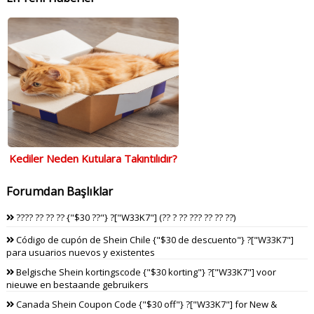
Kediler Neden Kutulara Takıntılıdır?
Forumdan Başlıklar
???? ?? ?? ?? {"$30 ??"} ?["W33K7"] (?? ? ?? ??? ?? ?? ??)
Código de cupón de Shein Chile {"$30 de descuento"} ?["W33K7"]
para usuarios nuevos y existentes
Belgische Shein kortingscode {"$30 korting"} ?["W33K7"] voor
nieuwe en bestaande gebruikers
Canada Shein Coupon Code {"$30 off"} ?["W33K7"] for New &