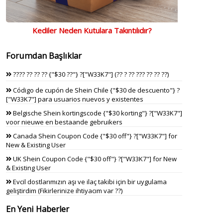
Kediler Neden Kutulara Takıntılıdır?
Forumdan Başlıklar
???? ?? ?? ?? {"$30 ??"} ?["W33K7"] (?? ? ?? ??? ?? ?? ??)
Código de cupón de Shein Chile {"$30 de descuento"} ?
["W33K7"] para usuarios nuevos y existentes
Belgische Shein kortingscode {"$30 korting"} ?["W33K7"]
voor nieuwe en bestaande gebruikers
Canada Shein Coupon Code {"$30 off"} ?["W33K7"] for
New & Existing User
UK Shein Coupon Code {"$30 off"} ?["W33K7"] for New
& Existing User
Evcil dostlarımızın aşı ve ilaç takibi için bir uygulama
geliştirdim (Fikirlerinize ihtiyacım var ??)
En Yeni Haberler