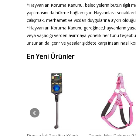
*Hayvanları Koruma Kanunu, belediyelerin bütün ilgili m
yapılmasını da hükme bağlamıştır. Hayvanlara sokaklard
çalışmak, merhamet ve vicdan duygularına aykırı olduğu g
*Hayvanları Koruma Kanunu gereğince,hayvanların yaşam 
veya yaşadığı yerden ayırmaya yönelik her türlü teşebb
unsurları da içerir ve yasalar şiddete karşı insanı nasıl
En Yeni Ürünler
YETİŞKİN
Doggie İpli Top Eva Köpek
Doggie Mor Dokuma G