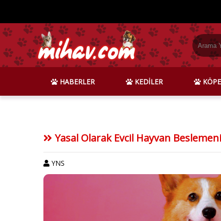
HABERLER
KEDİLER
KÖPE
Yasal Olarak Evcil Hayvan Beslemeni
YNS