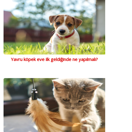
Yavru köpek eve ilk geldiğinde ne yapılmalı?