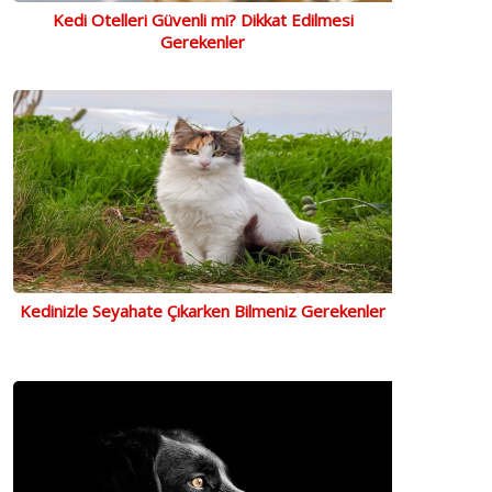
Kedi Otelleri Güvenli mi? Dikkat Edilmesi
Gerekenler
Kedinizle Seyahate Çıkarken Bilmeniz Gerekenler