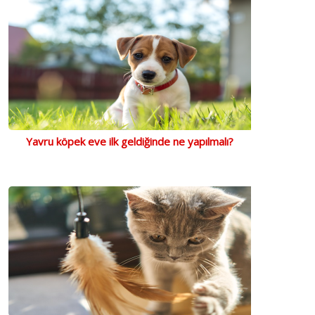
Yavru köpek eve ilk geldiğinde ne yapılmalı?