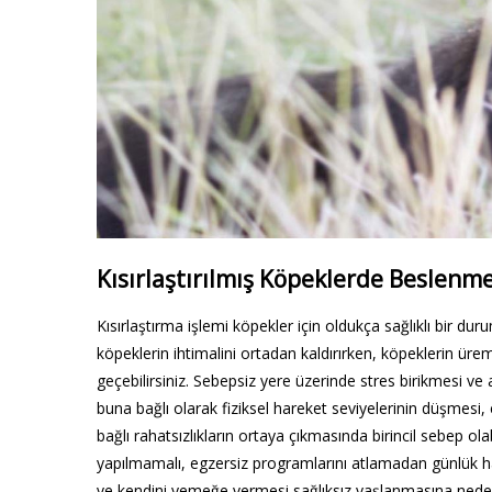
Kısırlaştırılmış Köpeklerde Beslenm
Kısırlaştırma işlemi köpekler için oldukça sağlıklı bir 
köpeklerin ihtimalini ortadan kaldırırken, köpeklerin ür
geçebilirsiniz. Sebepsiz yere üzerinde stres birikmesi ve 
buna bağlı olarak fiziksel hareket seviyelerinin düşmesi,
bağlı rahatsızlıkların ortaya çıkmasında birincil sebep 
yapılmamalı, egzersiz programlarını atlamadan günlük ha
ve kendini yemeğe vermesi sağlıksız yaşlanmasına neden o