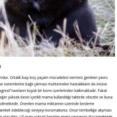
e
durumdur. Ortalık başı boş yaşam mücadelesi vermesi gereken yavru
eme sistemlerine bağlı çıkması muhtemelen hastalıkların da önüne
agresif tavırların büyük bir kısmı üzerlerinden kalkmaktadır. Fakat
 eğer yüksek besin içerikli mama kullanıldığı taktirde obezite ve buna
olabilmektedir. Önerilen mama miktarının üzerinde besleme
reket edebileceği seviyeyi korumalısınız. Onun tembelliğe alışması
lacaktır. Lif oranı yüksek besinler enerji seviyesini düşürmektedir.