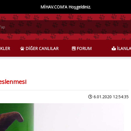
MİHAV.COM'A Hoşgeldiniz.
KLER
DİĞER CANLILAR
FORUM
İLANL
eslenmesi
6.01.2020 12:54:35