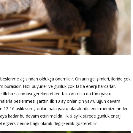
eslenme açısından oldukça önemlidir. Onların gelişimleri, ileride çok
m burasıdır. Hızlı büyürler ve günlük çok fazla enerji harcarlar.
ar ilk baz alınması gereken etken faktörü olsa da tüm yavru
malarla beslenmesi şarttır. İlk 10 ay onlar için yavruluğun devam
 ise 12-16 aylık süreç onları hala yavru olarak nitelendirmemize neden
aya kadar bu devam ettirilmelidir. İlk 6 aylık sürede günlük enerji
el egzersizlerine bağlı olarak değişkenlik gösterebilir.