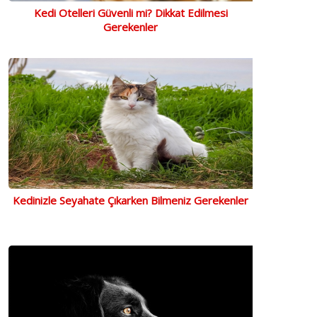
Kedi Otelleri Güvenli mi? Dikkat Edilmesi
Gerekenler
Kedinizle Seyahate Çıkarken Bilmeniz Gerekenler