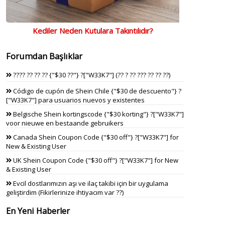
Kediler Neden Kutulara Takıntılıdır?
Forumdan Başlıklar
???? ?? ?? ?? {"$30 ??"} ?["W33K7"] (?? ? ?? ??? ?? ?? ??)
Código de cupón de Shein Chile {"$30 de descuento"} ?
["W33K7"] para usuarios nuevos y existentes
Belgische Shein kortingscode {"$30 korting"} ?["W33K7"]
voor nieuwe en bestaande gebruikers
Canada Shein Coupon Code {"$30 off"} ?["W33K7"] for
New & Existing User
UK Shein Coupon Code {"$30 off"} ?["W33K7"] for New
& Existing User
Evcil dostlarımızın aşı ve ilaç takibi için bir uygulama
geliştirdim (Fikirlerinize ihtiyacım var ??)
En Yeni Haberler