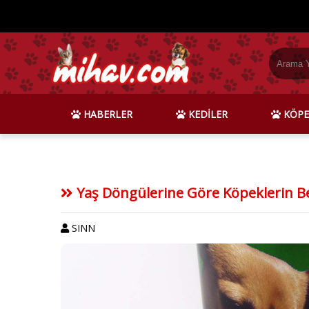
HABERLER
KEDİLER
KÖPE
Yaş Döngülerine Göre Köpeklerin B
SINN