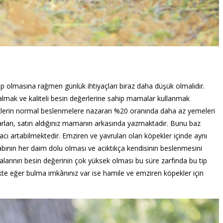
hip olmasına rağmen günlük ihtiyaçları biraz daha düşük olmalıdır.
 almak ve kaliteli besin değerlerine sahip mamalar kullanmak
klerin normal beslenmelere nazaran %20 oranında daha az yemeleri
rları, satın aldığınız mamanın arkasında yazmaktadır. Bunu baz
yacı artabilmektedir. Emziren ve yavruları olan köpekler içinde aynı
bının her daim dolu olması ve acıktıkça kendisinin beslenmesini
arının besin değerinin çok yüksek olması bu süre zarfında bu tip
te eğer bulma imkânınız var ise hamile ve emziren köpekler için