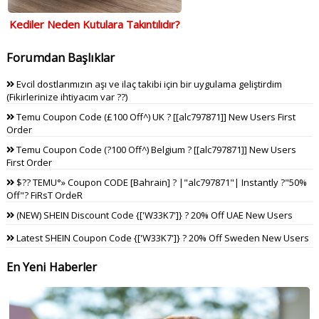
Kediler Neden Kutulara Takıntılıdır?
Forumdan Başlıklar
Evcil dostlarımızın aşı ve ilaç takibi için bir uygulama geliştirdim
(Fikirlerinize ihtiyacım var ??)
Temu Coupon Code (£100 Off^) UK ? [[alc797871]] New Users First
Order
Temu Coupon Code (?100 Off^) Belgium ? [[alc797871]] New Users
First Order
$?? TEMU°» Coupon CODE [Bahrain] ? |"alc797871"| Instantly ?"50%
Off"? FiRsT OrdeR
(NEW) SHEIN Discount Code {['W33K7']} ? 20% Off UAE New Users
Latest SHEIN Coupon Code {['W33K7']} ? 20% Off Sweden New Users
En Yeni Haberler