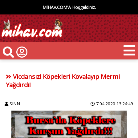
MİHAV.COM'A Hoşgeldiniz.
Vicdansız! Köpekleri Kovalayıp Mermi
Yağdırdı!
SINN
7.04.2020 13:24:49