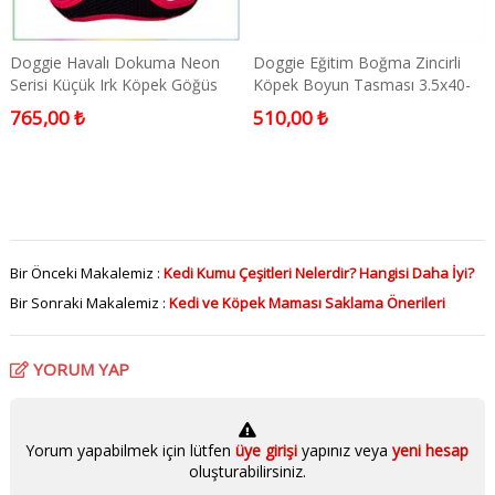
Doggie Havalı Dokuma Neon
Doggie Eğitim Boğma Zincirli
Serisi Küçük Irk Köpek Göğüs
Köpek Boyun Tasması 3.5x40-
Tasması Pembe S-32-38CM
45 cm
765,00 ₺
510,00 ₺
Bir Önceki Makalemiz :
Kedi Kumu Çeşitleri Nelerdir? Hangisi Daha İyi?
Bir Sonraki Makalemiz :
Kedi ve Köpek Maması Saklama Önerileri
YORUM YAP
Yorum yapabilmek için lütfen
üye girişi
yapınız veya
yeni hesap
oluşturabilirsiniz.