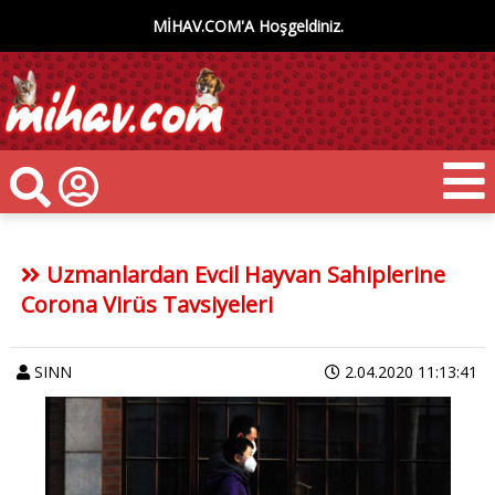
MİHAV.COM'A Hoşgeldiniz.
Uzmanlardan Evcil Hayvan Sahiplerine
Corona Virüs Tavsiyeleri
SINN
2.04.2020 11:13:41