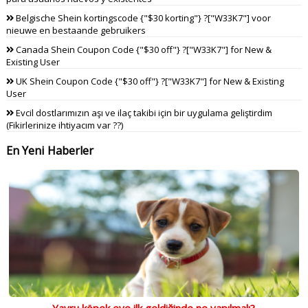
Belgische Shein kortingscode {"$30 korting"} ?["W33K7"] voor
nieuwe en bestaande gebruikers
Canada Shein Coupon Code {"$30 off"} ?["W33K7"] for New &
Existing User
UK Shein Coupon Code {"$30 off"} ?["W33K7"] for New & Existing
User
Evcil dostlarımızın aşı ve ilaç takibi için bir uygulama geliştirdim
(Fikirlerinize ihtiyacım var ??)
En Yeni Haberler
Yavru köpek eve ilk geldiğinde ne yapılmalı?