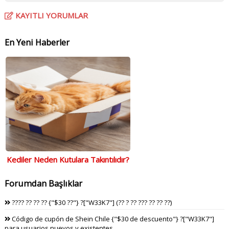
KAYITLI YORUMLAR
En Yeni Haberler
Kediler Neden Kutulara Takıntılıdır?
Forumdan Başlıklar
???? ?? ?? ?? {"$30 ??"} ?["W33K7"] (?? ? ?? ??? ?? ?? ??)
Código de cupón de Shein Chile {"$30 de descuento"} ?["W33K7"]
para usuarios nuevos y existentes