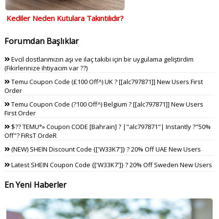
Kediler Neden Kutulara Takıntılıdır?
Forumdan Başlıklar
Evcil dostlarımızın aşı ve ilaç takibi için bir uygulama geliştirdim
(Fikirlerinize ihtiyacım var ??)
Temu Coupon Code (£100 Off^) UK ? [[alc797871]] New Users First
Order
Temu Coupon Code (?100 Off^) Belgium ? [[alc797871]] New Users
First Order
$?? TEMU°» Coupon CODE [Bahrain] ? |"alc797871"| Instantly ?"50%
Off"? FiRsT OrdeR
(NEW) SHEIN Discount Code {['W33K7']} ? 20% Off UAE New Users
Latest SHEIN Coupon Code {['W33K7']} ? 20% Off Sweden New Users
En Yeni Haberler