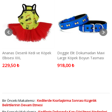
Ananas Desenli Kedi ve Köpek
Doggie Elit Dokumadan Mavi
Elbisesi XXL
Large Köpek Boyun Tasması
2,5x42-50 Cm
229,50 ₺
918,00 ₺
Bir Önceki Makalemiz :
Kedilerde Kısırlaştırma Sonrası Kızgınlık
Belirtilerinin Devam Etmesi
Bir Sonraki Makalemiz :
Kedilerin Dışkısında Kan Görülmesi Nedenleri