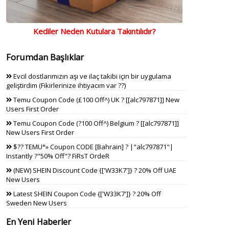
Kediler Neden Kutulara Takıntılıdır?
Forumdan Başlıklar
Evcil dostlarımızın aşı ve ilaç takibi için bir uygulama
geliştirdim (Fikirlerinize ihtiyacım var ??)
Temu Coupon Code (£100 Off^) UK ? [[alc797871]] New
Users First Order
Temu Coupon Code (?100 Off^) Belgium ? [[alc797871]]
New Users First Order
$?? TEMU°» Coupon CODE [Bahrain] ? |"alc797871"|
Instantly ?"50% Off"? FiRsT OrdeR
(NEW) SHEIN Discount Code {['W33K7']} ? 20% Off UAE
New Users
Latest SHEIN Coupon Code {['W33K7']} ? 20% Off
Sweden New Users
En Yeni Haberler