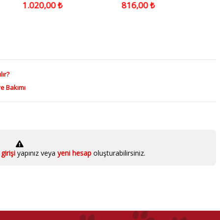
Boğma Zincirli Köpek Boyun
1.020,00 ₺
816,00 ₺
Tasması 2x35-45CM
lır?
ve Bakımı
girişi
yapınız veya
yeni hesap
oluşturabilirsiniz.