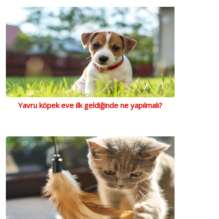
Yavru köpek eve ilk geldiğinde ne yapılmalı?