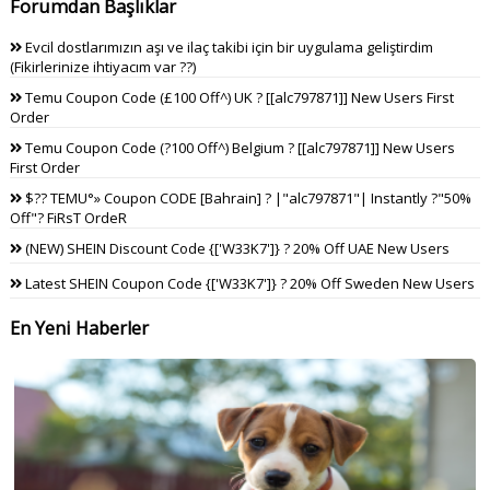
Forumdan Başlıklar
Evcil dostlarımızın aşı ve ilaç takibi için bir uygulama geliştirdim
(Fikirlerinize ihtiyacım var ??)
Temu Coupon Code (£100 Off^) UK ? [[alc797871]] New Users First
Order
Temu Coupon Code (?100 Off^) Belgium ? [[alc797871]] New Users
First Order
$?? TEMU°» Coupon CODE [Bahrain] ? |"alc797871"| Instantly ?"50%
Off"? FiRsT OrdeR
(NEW) SHEIN Discount Code {['W33K7']} ? 20% Off UAE New Users
Latest SHEIN Coupon Code {['W33K7']} ? 20% Off Sweden New Users
En Yeni Haberler