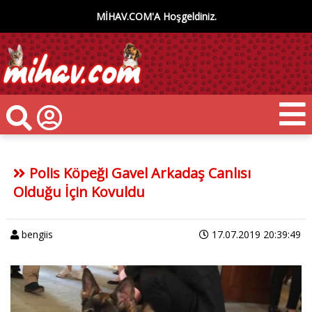
MİHAV.COM'A Hoşgeldiniz.
Polis Köpeği Gavel Arkadaş Canlısı
Olduğu İçin Kovuldu
bengiis
17.07.2019 20:39:49