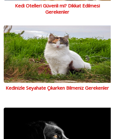
Kedi Otelleri Güvenli mi? Dikkat Edilmesi
Gerekenler
Kedinizle Seyahate Çıkarken Bilmeniz Gerekenler