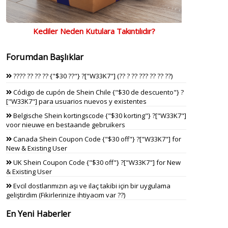
Kediler Neden Kutulara Takıntılıdır?
Forumdan Başlıklar
???? ?? ?? ?? {"$30 ??"} ?["W33K7"] (?? ? ?? ??? ?? ?? ??)
Código de cupón de Shein Chile {"$30 de descuento"} ?
["W33K7"] para usuarios nuevos y existentes
Belgische Shein kortingscode {"$30 korting"} ?["W33K7"]
voor nieuwe en bestaande gebruikers
Canada Shein Coupon Code {"$30 off"} ?["W33K7"] for
New & Existing User
UK Shein Coupon Code {"$30 off"} ?["W33K7"] for New
& Existing User
Evcil dostlarımızın aşı ve ilaç takibi için bir uygulama
geliştirdim (Fikirlerinize ihtiyacım var ??)
En Yeni Haberler