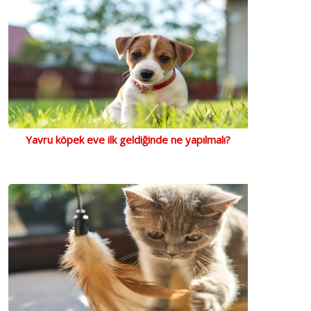
Yavru köpek eve ilk geldiğinde ne yapılmalı?