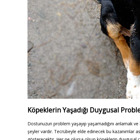
Köpeklerin Yaşadığı Duygusal Probl
Dostunuzun problem yaşayıp yaşamadığını anlamak ve b
şeyler vardır. Tecrübeyle elde edinecek bu kazanımlar aslı
gösterecektir. Her ne olursa olsun köpeklerin duygusal c