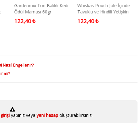
Gardenmix Ton Balıklı Kedi
Whiskas Pouch Jöle İçinde
k
Ödül Maması 60gr
Tavuklu ve Hindili Yetişkin
iyah
Kedi Konservesi 85gr (4'lü)
122,40 ₺
122,40 ₺
i Nasıl Engellenir?
ır mı?
girişi
yapınız veya
yeni hesap
oluşturabilirsiniz.