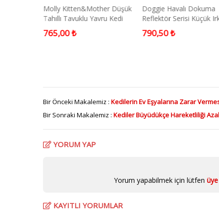
tişkin Kedi
Molly Kitten&Mother Düşük
Doggie Havalı Dokuma
Tahıllı Tavuklu Yavru Kedi
Reflektör Serisi Küçük Ir
Maması 2 Kg
Köpek Göğüs Tasması S
765,00 ₺
790,50 ₺
S 32-38cm
Bir Önceki Makalemiz :
Kedilerin Ev Eşyalarına Zarar Vermes
Bir Sonraki Makalemiz :
Kediler Büyüdükçe Hareketliliği Azal
YORUM YAP
Yorum yapabilmek için lütfen
üye 
KAYITLI YORUMLAR