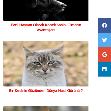
Evcil Hayvan Olarak Köpek Sahibi Olmanın
Avantajları
Bir Kedinin Gözünden Dünya Nasıl Görünür?