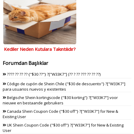
Kediler Neden Kutulara Takıntılıdır?
Forumdan Başlıklar
???? ?? ?? ?? {"$30 ??"} ?["W33K7"] (?? ? ?? ??? ?? ?? ??)
Código de cupón de Shein Chile {"$30 de descuento"} ?["W33K7"]
para usuarios nuevos y existentes
Belgische Shein kortingscode {"$30 korting"} ?["W33K7"] voor
nieuwe en bestaande gebruikers
Canada Shein Coupon Code {"$30 off"} ?["W33K7"] for New &
Existing User
UK Shein Coupon Code {"$30 off"} ?["W33K7"] for New & Existing
User