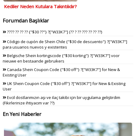
Kediler Neden Kutulara Takıntılıdır?
Forumdan Başlıklar
???? ?? ?? ?? {"$30 ??"} ?["W33K7"] (?? ? ?? ??? ?? ?? ??)
Código de cupón de Shein Chile {"$30 de descuento"} ?["W33K7"]
para usuarios nuevos y existentes
Belgische Shein kortingscode {"$30 korting"} ?["W33K7"] voor
nieuwe en bestaande gebruikers
Canada Shein Coupon Code {"$30 off"} ?["W33K7"] for New &
Existing User
UK Shein Coupon Code {"$30 off"} ?["W33K7"] for New & Existing
User
Evcil dostlarımızın aşı ve ilaç takibi için bir uygulama geliştirdim
(Fikirlerinize ihtiyacım var ??)
En Yeni Haberler