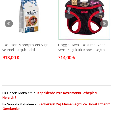
Exclusion Monoprotein Sığır Etli
Doggie Havalı Dokuma Neon
ve Narlı Düşük Tahıllı
Serisi Küçük Irk Köpek Göğüs
Kısırlaştırılmış Kedi Maması 1,5
Tasması Kırmızı XS 30-34cm
918,00 ₺
714,00 ₺
Kg
Bir Önceki Makalemiz :
Köpeklerde Aşırı Kaşınmanın Sebepleri
Nelerdir?
Bir Sonraki Makalemiz :
Kediler için Yaş Mama Seçimi ve Dikkat Etmeniz
Gerekenler