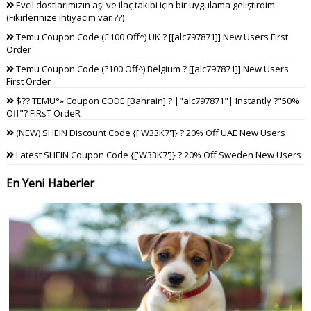
Evcil dostlarımızın aşı ve ilaç takibi için bir uygulama geliştirdim
(Fikirlerinize ihtiyacım var ??)
Temu Coupon Code (£100 Off^) UK ? [[alc797871]] New Users First
Order
Temu Coupon Code (?100 Off^) Belgium ? [[alc797871]] New Users
First Order
$?? TEMU°» Coupon CODE [Bahrain] ? |"alc797871"| Instantly ?"50%
Off"? FiRsT OrdeR
(NEW) SHEIN Discount Code {['W33K7']} ? 20% Off UAE New Users
Latest SHEIN Coupon Code {['W33K7']} ? 20% Off Sweden New Users
En Yeni Haberler