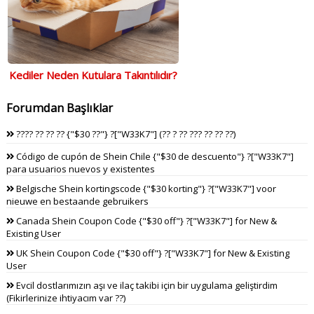
Kediler Neden Kutulara Takıntılıdır?
Forumdan Başlıklar
???? ?? ?? ?? {"$30 ??"} ?["W33K7"] (?? ? ?? ??? ?? ?? ??)
Código de cupón de Shein Chile {"$30 de descuento"} ?["W33K7"]
para usuarios nuevos y existentes
Belgische Shein kortingscode {"$30 korting"} ?["W33K7"] voor
nieuwe en bestaande gebruikers
Canada Shein Coupon Code {"$30 off"} ?["W33K7"] for New &
Existing User
UK Shein Coupon Code {"$30 off"} ?["W33K7"] for New & Existing
User
Evcil dostlarımızın aşı ve ilaç takibi için bir uygulama geliştirdim
(Fikirlerinize ihtiyacım var ??)