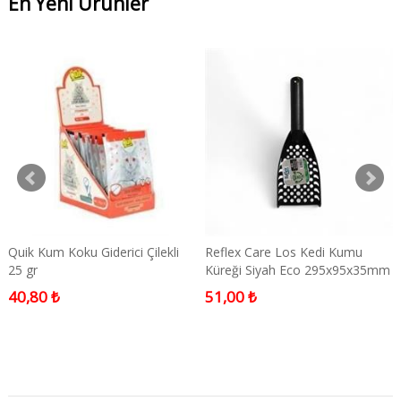
En Yeni Ürünler
Quik Kum Koku Giderici Çilekli
Reflex Care Los Kedi Kumu
25 gr
Küreği Siyah Eco 295x95x35mm
40,80 ₺
51,00 ₺