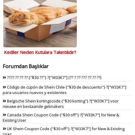
Kediler Neden Kutulara Takıntılıdır?
Forumdan Başlıklar
???? ?? ?? ?? {"$30 ??"} ?["W33K7"] (?? ? ?? ??? ?? ?? ??)
Código de cupón de Shein Chile {"$30 de descuento"} ?["W33K7"]
para usuarios nuevos y existentes
Belgische Shein kortingscode {"$30 korting"} ?["W33K7"] voor
nieuwe en bestaande gebruikers
Canada Shein Coupon Code {"$30 off"} ?["W33K7"] for New &
Existing User
UK Shein Coupon Code {"$30 off"} ?["W33K7"] for New & Existing
User