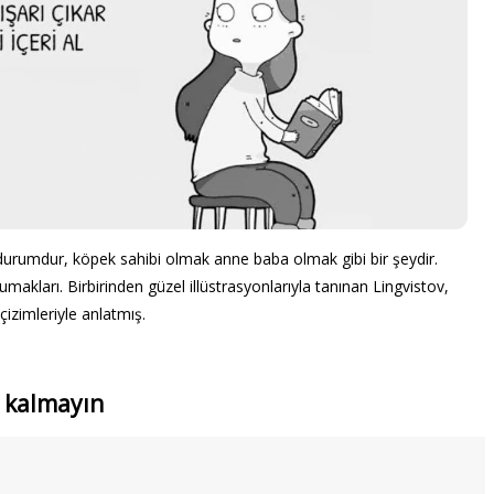
r durumdur, köpek sahibi olmak anne baba olmak gibi bir şeydir.
makları. Birbirinden güzel illüstrasyonlarıyla tanınan Lingvistov,
çizimleriyle anlatmış.
p kalmayın