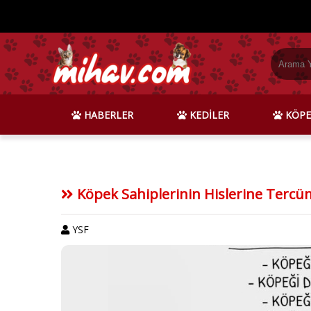
HABERLER
KEDİLER
KÖPE
Köpek Sahiplerinin Hislerine Tercüm
YSF