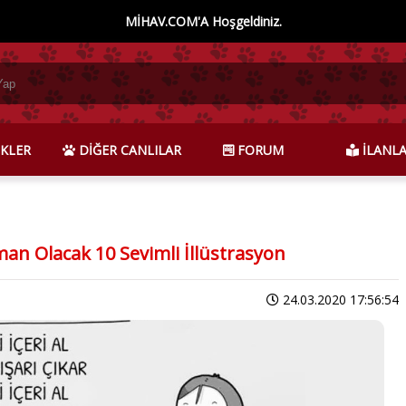
MİHAV.COM'A Hoşgeldiniz.
KLER
DİĞER CANLILAR
FORUM
İLANL
an Olacak 10 Sevimli İllüstrasyon
24.03.2020 17:56:54