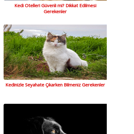
Kedi Otelleri Güvenli mi? Dikkat Edilmesi
Gerekenler
Kedinizle Seyahate Çıkarken Bilmeniz Gerekenler