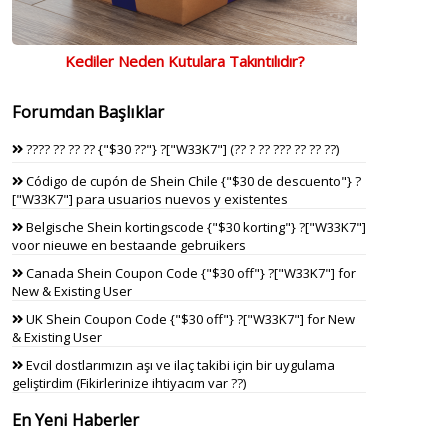
Kediler Neden Kutulara Takıntılıdır?
Forumdan Başlıklar
???? ?? ?? ?? {"$30 ??"} ?["W33K7"] (?? ? ?? ??? ?? ?? ??)
Código de cupón de Shein Chile {"$30 de descuento"} ?
["W33K7"] para usuarios nuevos y existentes
Belgische Shein kortingscode {"$30 korting"} ?["W33K7"]
voor nieuwe en bestaande gebruikers
Canada Shein Coupon Code {"$30 off"} ?["W33K7"] for
New & Existing User
UK Shein Coupon Code {"$30 off"} ?["W33K7"] for New
& Existing User
Evcil dostlarımızın aşı ve ilaç takibi için bir uygulama
geliştirdim (Fikirlerinize ihtiyacım var ??)
En Yeni Haberler