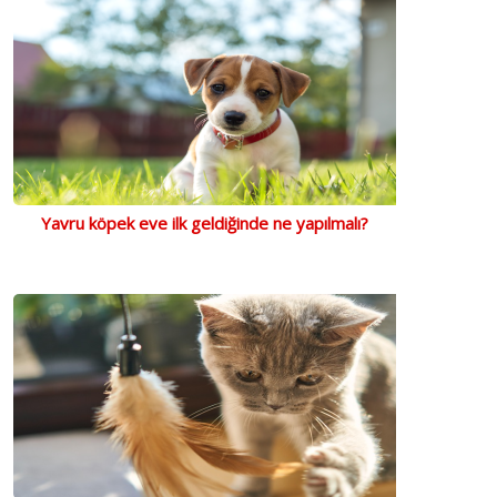
Yavru köpek eve ilk geldiğinde ne yapılmalı?