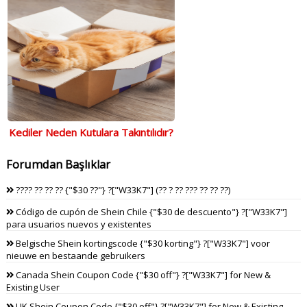
Kediler Neden Kutulara Takıntılıdır?
Forumdan Başlıklar
???? ?? ?? ?? {"$30 ??"} ?["W33K7"] (?? ? ?? ??? ?? ?? ??)
Código de cupón de Shein Chile {"$30 de descuento"} ?["W33K7"]
para usuarios nuevos y existentes
Belgische Shein kortingscode {"$30 korting"} ?["W33K7"] voor
nieuwe en bestaande gebruikers
Canada Shein Coupon Code {"$30 off"} ?["W33K7"] for New &
Existing User
UK Shein Coupon Code {"$30 off"} ?["W33K7"] for New & Existing