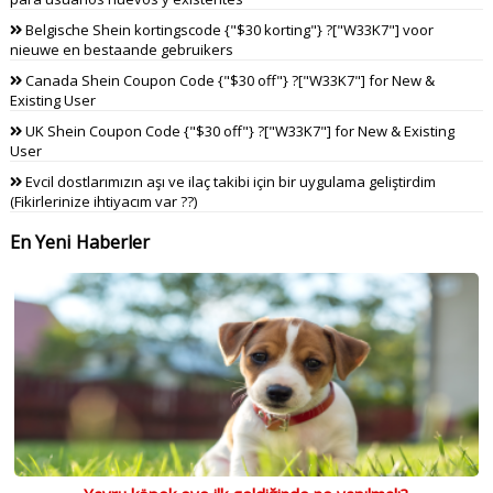
Belgische Shein kortingscode {"$30 korting"} ?["W33K7"] voor
nieuwe en bestaande gebruikers
Canada Shein Coupon Code {"$30 off"} ?["W33K7"] for New &
Existing User
UK Shein Coupon Code {"$30 off"} ?["W33K7"] for New & Existing
User
Evcil dostlarımızın aşı ve ilaç takibi için bir uygulama geliştirdim
(Fikirlerinize ihtiyacım var ??)
En Yeni Haberler