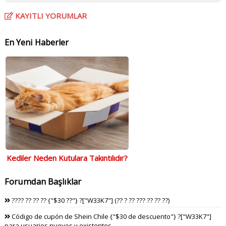
KAYITLI YORUMLAR
En Yeni Haberler
Kediler Neden Kutulara Takıntılıdır?
Forumdan Başlıklar
???? ?? ?? ?? {"$30 ??"} ?["W33K7"] (?? ? ?? ??? ?? ?? ??)
Código de cupón de Shein Chile {"$30 de descuento"} ?["W33K7"]
para usuarios nuevos y existentes