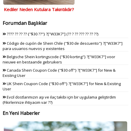
Kediler Neden Kutulara Takıntılıdır?
Forumdan Başlıklar
???? ?? ?? ?? {"$30 ??"} ?["W33K7"] (?? ? ?? ??? ?? ?? ??)
Código de cupón de Shein Chile {"$30 de descuento"} ?["W33K7"]
para usuarios nuevos y existentes
Belgische Shein kortingscode {"$30 korting"} ?["W33K7"] voor
nieuwe en bestaande gebruikers
Canada Shein Coupon Code {"$30 off"} ?["W33K7"] for New &
Existing User
UK Shein Coupon Code {"$30 off"} ?["W33K7"] for New & Existing
User
Evcil dostlarımızın aşı ve ilaç takibi için bir uygulama geliştirdim
(Fikirlerinize ihtiyacım var ??)
En Yeni Haberler