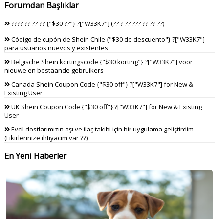
Forumdan Başlıklar
???? ?? ?? ?? {"$30 ??"} ?["W33K7"] (?? ? ?? ??? ?? ?? ??)
Código de cupón de Shein Chile {"$30 de descuento"} ?["W33K7"]
para usuarios nuevos y existentes
Belgische Shein kortingscode {"$30 korting"} ?["W33K7"] voor
nieuwe en bestaande gebruikers
Canada Shein Coupon Code {"$30 off"} ?["W33K7"] for New &
Existing User
UK Shein Coupon Code {"$30 off"} ?["W33K7"] for New & Existing
User
Evcil dostlarımızın aşı ve ilaç takibi için bir uygulama geliştirdim
(Fikirlerinize ihtiyacım var ??)
En Yeni Haberler