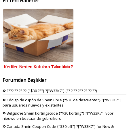
En Yeni Haberler
Kediler Neden Kutulara Takıntılıdır?
Forumdan Başlıklar
???? ?? ?? ?? {"$30 ??"} ?["W33K7"] (?? ? ?? ??? ?? ?? ??)
Código de cupón de Shein Chile {"$30 de descuento"} ?["W33K7"]
para usuarios nuevos y existentes
Belgische Shein kortingscode {"$30 korting"} ?["W33K7"] voor
nieuwe en bestaande gebruikers
Canada Shein Coupon Code {"$30 off"} ?["W33K7"] for New &