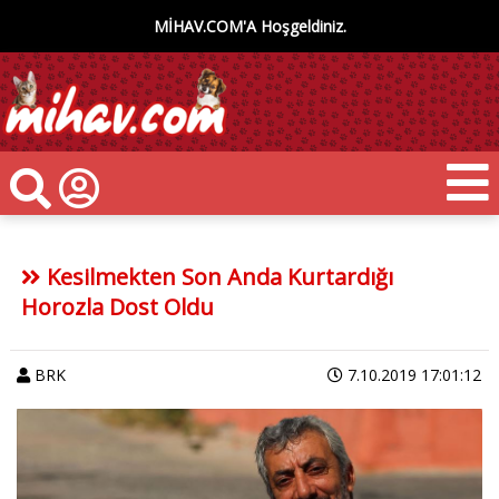
MİHAV.COM'A Hoşgeldiniz.
Kesilmekten Son Anda Kurtardığı
Horozla Dost Oldu
BRK
7.10.2019 17:01:12