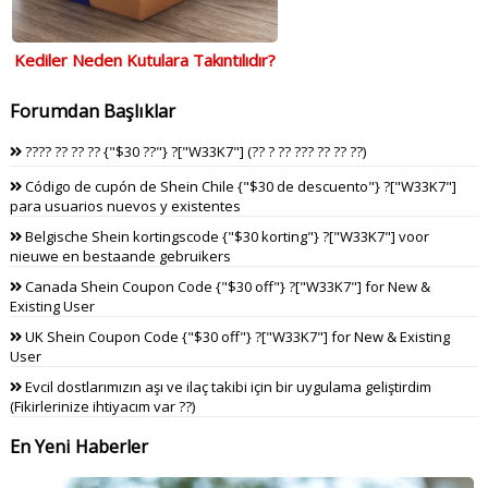
Kediler Neden Kutulara Takıntılıdır?
Forumdan Başlıklar
???? ?? ?? ?? {"$30 ??"} ?["W33K7"] (?? ? ?? ??? ?? ?? ??)
Código de cupón de Shein Chile {"$30 de descuento"} ?["W33K7"]
para usuarios nuevos y existentes
Belgische Shein kortingscode {"$30 korting"} ?["W33K7"] voor
nieuwe en bestaande gebruikers
Canada Shein Coupon Code {"$30 off"} ?["W33K7"] for New &
Existing User
UK Shein Coupon Code {"$30 off"} ?["W33K7"] for New & Existing
User
Evcil dostlarımızın aşı ve ilaç takibi için bir uygulama geliştirdim
(Fikirlerinize ihtiyacım var ??)
En Yeni Haberler