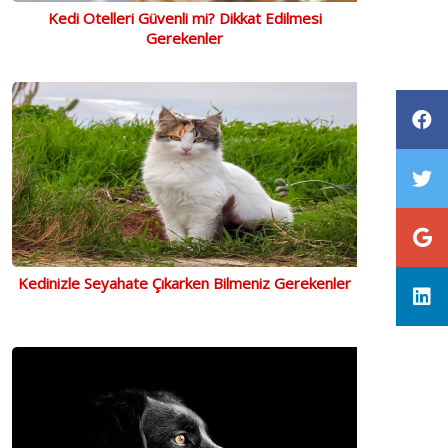
Kedi Otelleri Güvenli mi? Dikkat Edilmesi
Gerekenler
Kedinizle Seyahate Çıkarken Bilmeniz Gerekenler