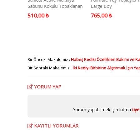
ramik Mama
Sabunu Kokulu Topaklanan
Large Boy
Kedi Kumu 10 Lt.
510,00 ₺
765,00 ₺
Bir Önceki Makalemiz :
Habeş Kedisi Özellikleri Bakımı ve Ka
Bir Sonraki Makalemiz :
İki Kediyi Birbirine Alıştırmak İçin Y
YORUM YAP
Yorum yapabilmek için lütfen
üye 
KAYITLI YORUMLAR