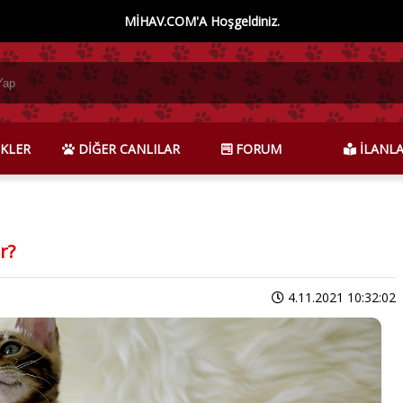
MİHAV.COM'A Hoşgeldiniz.
KLER
DİĞER CANLILAR
FORUM
İLANL
r?
4.11.2021 10:32:02