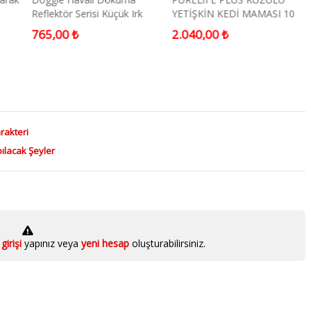
Reflektör Serisi Küçük Irk
YETİŞKİN KEDİ MAMASI 10
Köpek Göğüs Tasması
KG
765,00 ₺
2.040,00 ₺
Kamuflaj L 42-48cm
rakteri
apılacak Şeyler
girişi
yapınız veya
yeni hesap
oluşturabilirsiniz.