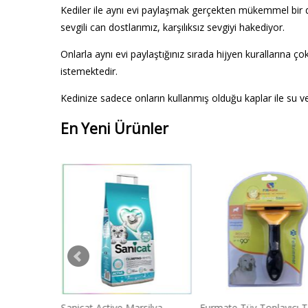
Kediler ile aynı evi paylaşmak gerçekten mükemmel bir 
sevgili can dostlarımız, karşılıksız sevgiyi hakediyor.
Onlarla aynı evi paylaştığınız sırada hijyen kurallarına ç
istemektedir.
Kedinize sadece onların kullanmış olduğu kaplar ile su v
En Yeni Ürünler
en 250 Ml
Sanicat Active Marsilya
Furmate Tüy Toplayıcı 