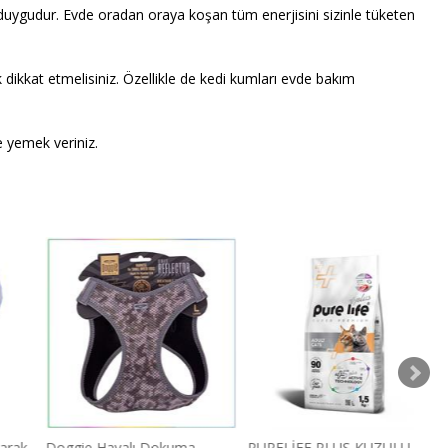
duygudur. Evde oradan oraya koşan tüm enerjisini sizinle tüketen
ok dikkat etmelisiniz. Özellikle de kedi kumları evde bakım
e yemek veriniz.
Tarak
Doggie Havalı Dokuma
PURELİFE PLUS KUZULU