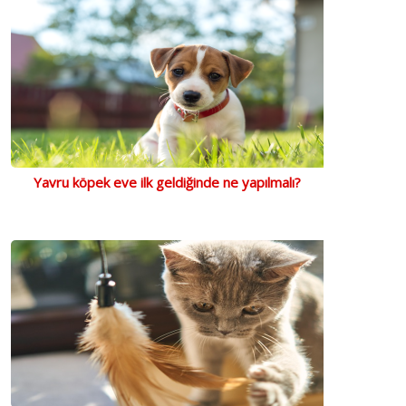
Yavru köpek eve ilk geldiğinde ne yapılmalı?