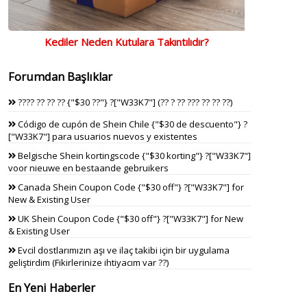
Kediler Neden Kutulara Takıntılıdır?
Forumdan Başlıklar
???? ?? ?? ?? {"$30 ??"} ?["W33K7"] (?? ? ?? ??? ?? ?? ??)
Código de cupón de Shein Chile {"$30 de descuento"} ?
["W33K7"] para usuarios nuevos y existentes
Belgische Shein kortingscode {"$30 korting"} ?["W33K7"]
voor nieuwe en bestaande gebruikers
Canada Shein Coupon Code {"$30 off"} ?["W33K7"] for
New & Existing User
UK Shein Coupon Code {"$30 off"} ?["W33K7"] for New
& Existing User
Evcil dostlarımızın aşı ve ilaç takibi için bir uygulama
geliştirdim (Fikirlerinize ihtiyacım var ??)
En Yeni Haberler