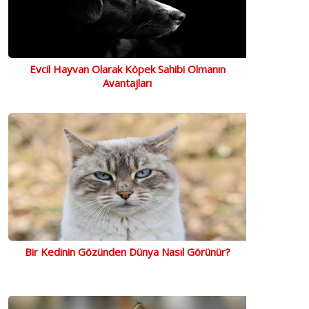
Evcil Hayvan Olarak Köpek Sahibi Olmanın
Avantajları
Bir Kedinin Gözünden Dünya Nasıl Görünür?
Baffs Natural Ear Kuzu Kulağı
Raccoon Eco Queen 250 Ml
Sanica